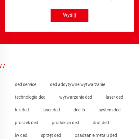
Wyślij
/ /
ded service
ded addytywne wytwarzanie
technologia ded
wytwarzanie ded
laser ded
łuk ded
laser ded
ded lb
system ded
proszek ded
produkcja ded
drut ded
lw ded
sprzęt ded
osadzanie metalu ded