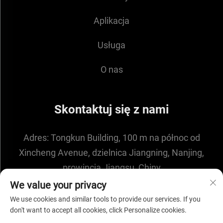
Aplikacja
Usługa
O nas
Skontaktuj się z nami
Adres:
Tongkun Building, 100 m na północ od
Xincheng Avenue, dzielnica Jiangning, Nanjing,
prowincja Jiangsu, Chiny
E-mail:
[email protected]
We value your privacy
We use cookies and similar tools to provide our services. If you
don't want to accept all cookies, click Personalize cookies.