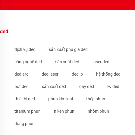
ded
dịch vụ ded
sản xuất phụ gia ded
công nghệ ded
sản xuất ded
laser ded
ded arc
ded laser
ded lb
hệ thống ded
bột ded
sản xuất ded
dây ded
lw ded
thiết bị ded
phun kim loại
thép phun
titanium phun
niken phun
nhôm phun
đồng phun