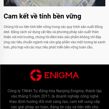
Cam kết về tính bền vững
Chúng tôi ưu tiên tính bền vững trong các quy trình sản xuất Đồng
ded. Bằng cách sử dụng vật liệu và phương pháp sản xuất thân
thiện với môi trường, chúng tôi đảm bảo sản phẩm không chỉ đáp
ứng các tiêu chuẩn ngành mà còn góp phần vào một tương lai xanh
hơn, phù hợp với các mục tiêu phát triển bền vững toàn cầu.
Công ty TNHH Tự động hóa Nanjing Enigma, thành lập
vào tháng 5 năm 2011, là doanh nghiệp công nghệ
theo định hướng đổi mới sáng tạo, cam kết cung cấp
các giải pháp an toàn, đáng tin cậy và tiên tiến cho