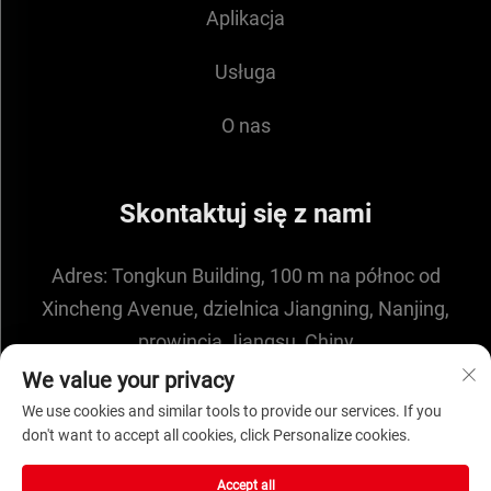
Aplikacja
Usługa
O nas
Skontaktuj się z nami
Adres:
Tongkun Building, 100 m na północ od
Xincheng Avenue, dzielnica Jiangning, Nanjing,
prowincja Jiangsu, Chiny
E-mail:
[email protected]
We value your privacy
We use cookies and similar tools to provide our services. If you
don't want to accept all cookies, click Personalize cookies.
Prawa autorskie © 2025 przez NANJING ENIGMA
Accept all