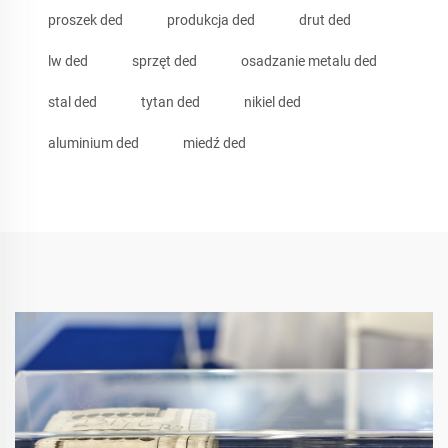
proszek ded
produkcja ded
drut ded
lw ded
sprzęt ded
osadzanie metalu ded
stal ded
tytan ded
nikiel ded
aluminium ded
miedź ded