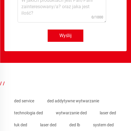
0/1000
Wyślij
/ /
ded service
ded addytywne wytwarzanie
technologia ded
wytwarzanie ded
laser ded
łuk ded
laser ded
ded lb
system ded