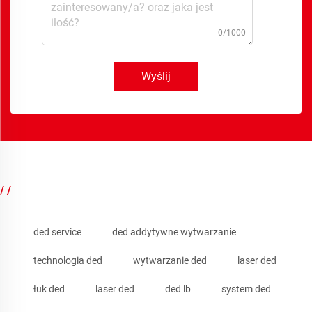
0/1000
Wyślij
/ /
ded service
ded addytywne wytwarzanie
technologia ded
wytwarzanie ded
laser ded
łuk ded
laser ded
ded lb
system ded