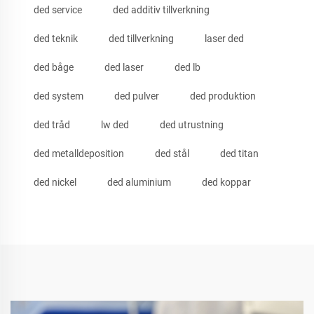
ded service
ded additiv tillverkning
ded teknik
ded tillverkning
laser ded
ded båge
ded laser
ded lb
ded system
ded pulver
ded produktion
ded tråd
lw ded
ded utrustning
ded metalldeposition
ded stål
ded titan
ded nickel
ded aluminium
ded koppar