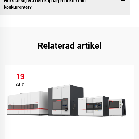
Hur står sig era Ded-kopparprodukter mot
konkurrenter?
Relaterad artikel
13
Aug