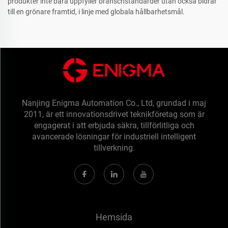
produkter inte bara uppfyller branschstandarder utan också bidrar
till en grönare framtid, i linje med globala hållbarhetsmål.
Nanjing Enigma Automation Co., Ltd, grundad i maj
2011, är ett innovationsdrivet teknikföretag som är
engagerat i att erbjuda säkra, tillförlitliga och
avancerade lösningar för industriell intelligent
tillverkning.
Hemsida