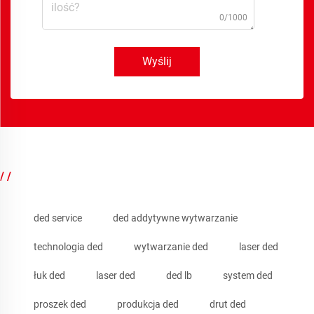
0/1000
Wyślij
/ /
ded service
ded addytywne wytwarzanie
technologia ded
wytwarzanie ded
laser ded
łuk ded
laser ded
ded lb
system ded
proszek ded
produkcja ded
drut ded