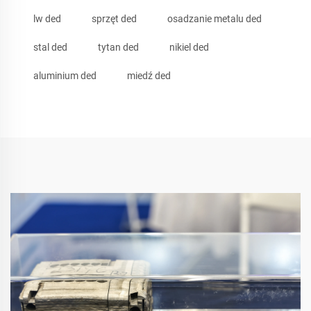
lw ded
sprzęt ded
osadzanie metalu ded
stal ded
tytan ded
nikiel ded
aluminium ded
miedź ded