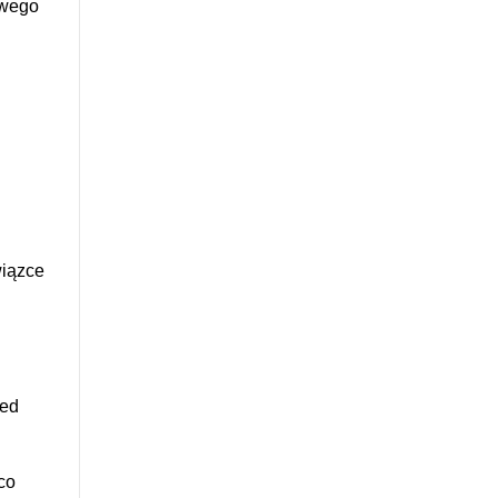
owego
wiązce
zed
co