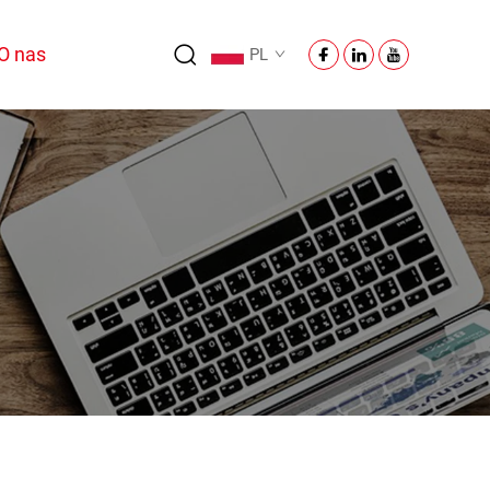
O nas
PL