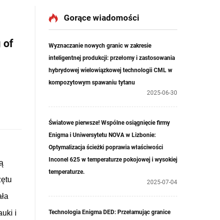
Gorące wiadomości
 of
Wyznaczanie nowych granic w zakresie
inteligentnej produkcji: przełomy i zastosowania
hybrydowej wielowiązkowej technologii CML w
kompozytowym spawaniu tytanu
2025-06-30
Światowe pierwsze! Wspólne osiągnięcie firmy
Enigma i Uniwersytetu NOVA w Lizbonie:
Optymalizacja ścieżki poprawia właściwości
Inconel 625 w temperaturze pokojowej i wysokiej
ą
temperaturze.
zętu
2025-07-04
ała
uki i
Technologia Enigma DED: Przełamując granice