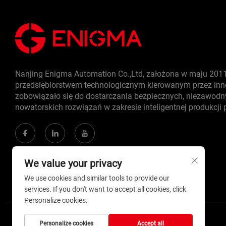
Nanjing Enigma Automation Co.,Ltd, założona w maju 2011 
przedsiębiorstwem technologicznym kierowanym przez inno
zobowiązało się do dostarczania bezpiecznych, niezawodn
nowatorskich rozwiązań w zakresie inteligentnej produkcji
We value your privacy
We use cookies and similar tools to provide our
services. If you don't want to accept all cookies, click
Personalize cookies.
Personalize cookies
Accept all