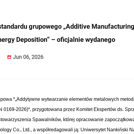
tandardu grupowego „Additive Manufacturing
nergy Deposition” – oficjalnie wydanego
Jun 06, 2026
 grupowa *„Addytywne wytwarzanie elementów metalowych metod
N 0169-2026)*, przygotowana przez Komitet Ekspertów ds. Spr
Stowarzyszenia Spawalników, której opracowanie zapoczątkow
logy Co., Ltd., a współredagowali ją: Uniwersytet Nankiński Na