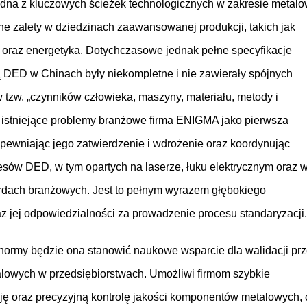
jedna z kluczowych ścieżek technologicznych w zakresie metal
e zalety w dziedzinach zaawansowanej produkcji, takich jak
y oraz energetyka. Dotychczasowe jednak pełne specyfikacje
DED w Chinach były niekompletne i nie zawierały spójnych
zw. „czynników człowieka, maszyny, materiału, metody i
 istniejące problemy branżowe firma ENIGMA jako pierwsza
pewniając jego zatwierdzenie i wdrożenie oraz koordynując
sów DED, w tym opartych na laserze, łuku elektrycznym oraz 
dardach branżowych. Jest to pełnym wyrazem głębokiego
 jej odpowiedzialności za prowadzenie procesu standaryzacji.
 normy będzie ona stanowić naukowe wsparcie dla walidacji pr
lowych w przedsiębiorstwach. Umożliwi firmom szybkie
cję oraz precyzyjną kontrolę jakości komponentów metalowych, 