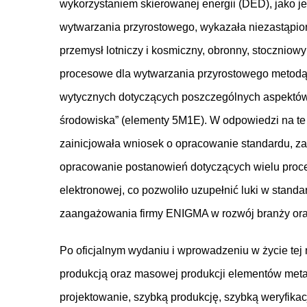
wykorzystaniem skierowanej energii (DED), jako 
wytwarzania przyrostowego, wykazała niezastąpion
przemysł lotniczy i kosmiczny, obronny, stoczniow
procesowe dla wytwarzania przyrostowego metodą 
wytycznych dotyczących poszczególnych aspektów t
środowiska” (elementy 5M1E). W odpowiedzi na te
zainicjowała wniosek o opracowanie standardu, za
opracowanie postanowień dotyczących wielu proce
elektronowej, co pozwoliło uzupełnić luki w stan
zaangażowania firmy ENIGMA w rozwój branży oraz
Po oficjalnym wydaniu i wprowadzeniu w życie tej
produkcją oraz masowej produkcji elementów meta
projektowanie, szybką produkcję, szybką weryfika