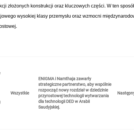
kcji złożonych konstrukcji oraz kluczowych części. W ten sposó
krajowego wysokiej klasy przemysłu oraz wzmocni międzynarod
ostowej.
e
ENIGMA i Namthaja zawarły
strategiczne partnerstwo, aby wspólnie
rozpocząć nowy rozdział w dziedzinie
Następn
Wszystkie
przyrostowej technologii wytwarzania
ą
dla technologii DED w Arabii
Saudyjskiej.