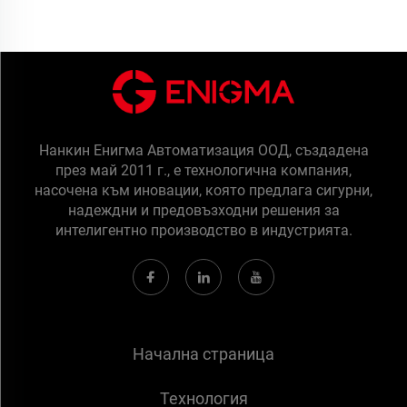
Нанкин Енигма Автоматизация ООД, създадена
през май 2011 г., е технологична компания,
насочена към иновации, която предлага сигурни,
надеждни и предовъзходни решения за
интелигентно производство в индустрията.
Начална страница
Технология