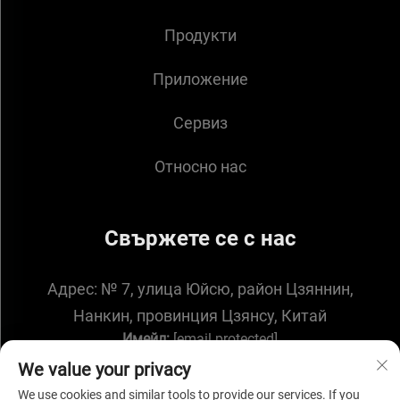
Продукти
Приложение
Сервиз
Относно нас
Свържете се с нас
Адрес:
№ 7, улица Юйсю, район Цзяннин,
Нанкин, провинция Цзянсу, Китай
Имейл:
[email protected]
We value your privacy
We use cookies and similar tools to provide our services. If you