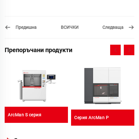
Предишна
Следваща
ВСИЧКИ
Препоръчани продукти
ArcMan S серия
Серия ArcMan P