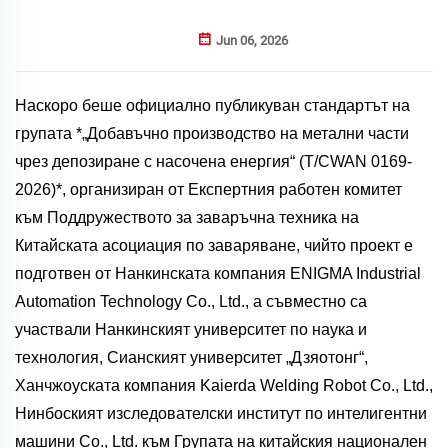
Jun 06, 2026
Наскоро беше официално публикуван стандартът на
групата *„Добавъчно производство на метални части
чрез депозиране с насочена енергия“ (T/CWAN 0169-
2026)*, организиран от Експертния работен комитет
към Поддружеството за заваръчна техника на
Китайската асоциация по заваряване, чийто проект е
подготвен от Нанкинската компания ENIGMA Industrial
Automation Technology Co., Ltd., а съвместно са
участвали Нанкинският университет по наука и
технология, Сианският университет „Дзяотонг“,
Ханчжоуската компания Kaierda Welding Robot Co., Ltd.,
Нинбоският изследователски институт по интелигентни
машини Co., Ltd. към Групата на китайския национален