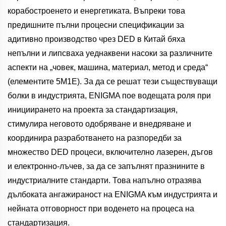
корабостроенето и енергетиката. Въпреки това
предишните пълни процесни спецификации за
адитивно производство чрез DED в Китай бяха
непълни и липсваха уеднаквени насоки за различните
аспекти на „човек, машина, материал, метод и среда“
(елементите 5M1E). За да се решат тези съществуващи
болки в индустрията, ENIGMA пое водещата роля при
инициирането на проекта за стандартизация,
стимулира неговото одобряване и внедряване и
координира разработването на разпоредби за
множество DED процеси, включително лазерен, дъгов
и електронно-лъчев, за да се запълнят празнините в
индустриалните стандарти. Това напълно отразява
дълбоката ангажираност на ENIGMA към индустрията и
нейната отговорност при воденето на процеса на
стандартизация.