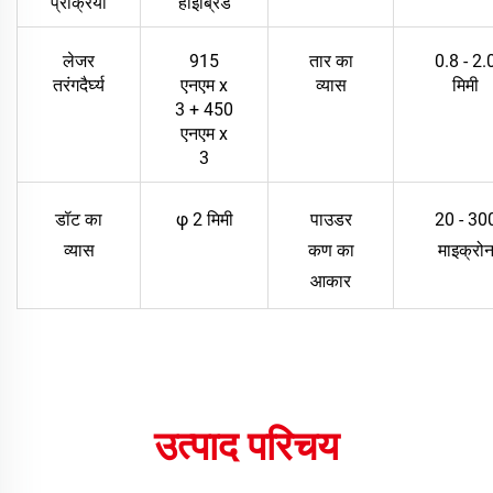
प्रक्रिया
हाइब्रिड
लेजर
915
तार का
0.8 - 2.
तरंगदैर्घ्य
एनएम x
व्यास
मिमी
3 + 450
एनएम x
3
डॉट का
φ 2 मिमी
पाउडर
20 - 30
व्यास
कण का
माइक्रो
आकार
उत्पाद परिचय