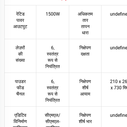
रेटिड
1500W
अधिकतम
undefin
पावर
तार
आउटपुट
तापन
धारा
लेज़रों
6,
निक्षेपण
undefin
की
स्वतंत्र
दक्षता
संख्या
रूप से
नियंत्रित
पाउडर
6,
निक्षेपण
210 x 2
फीड
स्वतंत्र
शीर्ष
x 730 मि
चैनल
रूप से
आयाम
नियंत्रित
एडिटिव
सीएमएल/
निक्षेपण
undefin
विनिर्माण
सीएमएल-
शीर्ष भार