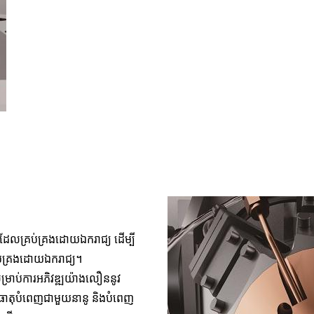
ំមួយដែលគ្រប់គ្រងដោយឯករាជ្យ ដើម្បី
រប់គ្រងដោយឯករាជ្យ។ 
រាប់​ការ​អភិវឌ្ឍ​យ៉ាង​លឿន​នូវ​
ធាតុ​បំពេញ​ជាមួយ​នានូ និង​បំពេញ​