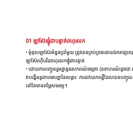
01 ឡាស៊ែរ​ផ្ចុំ​ជា​បន្ទាត់​ពហុ​រលក 
• ម៉ូឌុលឡាស៊ែរចំនួនប្រាំមួយ ត្រូវបានគ្រប់គ្រងដោយឯករា
ឡាស៊ែរហ៊ីបរីដពហុរលកផ្ចុំជាបន្ទាត់ 
• ដោយការបញ្ចូលរួមគ្នានូវរលកពណ៌​ធម្មតា (ឧទាហរណ៍ដូចជា 
វាបង្កើននូវភាពឆបគ្នានៃសម្ភារៈ ការជក់យកពន្លឺដែលបានបញ្ចូល
នៅតែមានតម្លៃសមរម្យ។ 