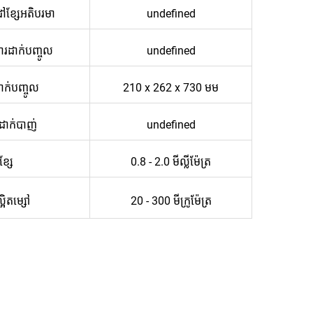
ដៅខ្សែអតិបរមា
undefined
ារដាក់បញ្ចូល
undefined
ាក់បញ្ចូល
210 x 262 x 730 មម
​ដាក់​បាញ់
undefined
ខ្សែ
0.8 - 2.0 មីល្លីម៉ែត្រ
អិត​ម្សៅ
20 - 300 មីក្រូម៉ែត្រ