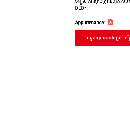
បញ្ចូល ភាព​ត្រឹមត្រូវ​នៃ​ផ្នែក សមត្ថ
DED។
Appurtenance:
ទទួលបានការដកស្រង់តម្ល