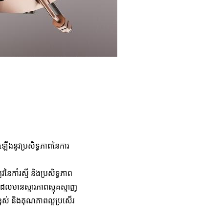
ើរឡើងនូវប្រសិទ្ធភាពនៃការ
វនៃកាំរស្មី និងប្រសិទ្ធភាព
ដែលមានស្មារភាពស្មុគស្មាញ
ពស់ និងគុណភាពល្អប្រសើរ