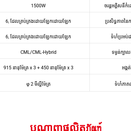
1500W
ចរន្តអគ្គិសនីកំ
6, ដែលគ្រប់គ្រងដោយឡែកដោយឡែក
ប្រសិទ្ធភាពនៃក
6, ដែលគ្រប់គ្រងដោយឡែកដោយឡែក
ទំហំប្រអប់ដ
CML/CML-Hybrid
ទម្ងន់​ក្បាល
915 នានុម៉ែត្រ x 3 + 450 នានុម៉ែត្រ x 3
អង្កត់
φ 2 មីល្លីម៉ែត្រ
ទំហំ​ភាគល្
បណ្តាញផលិតภัณฑ์