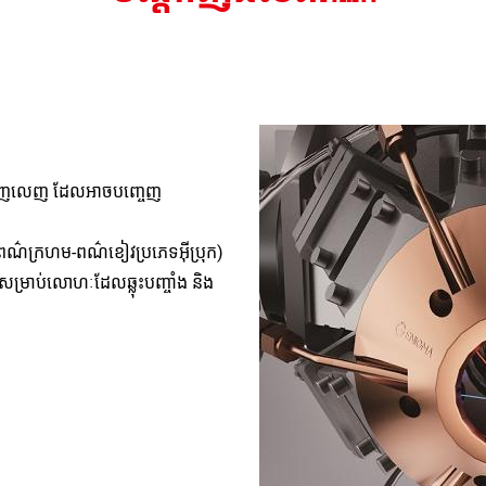
ជ្យពេញលេញ ដែលអាចបញ្ចេញ
ពណ៌ក្រហម-ពណ៌ខៀវប្រភេទអ៊ីប្រុក) 
សម្រាប់​លោហៈដែលឆ្លុះបញ្ចាំង និង