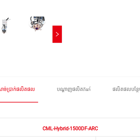
សាច់ប្រាក់ផលិតផល
បណ្តាញផលិតภัณฑ์
ផលិតផល​បន្ថែ
CML-Hybrid-1500DF-ARC