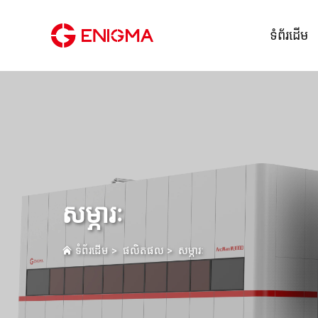
ទំព័រដើម
សម្ភារៈ
ទំព័រដើម
>
ផលិតផល
>
សម្ភារៈ