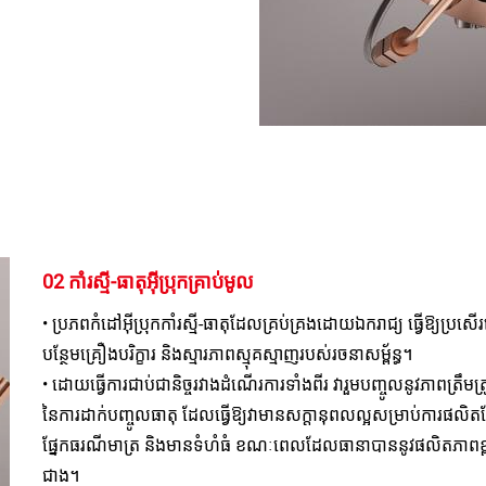
02 កាំរស្មី-ធាតុអ៊ីប្រុកគ្រាប់មូល 
• ប្រភពកំដៅអ៊ីប្រុកកាំរស្មី-ធាតុដែលគ្រប់គ្រងដោយឯករាជ្យ ធ្វើឱ្យប្រស
បន្ថែមគ្រឿងបរិក្ខារ និងស្មារភាពស្មុគស្មាញរបស់រចនាសម្ព័ន្ធ។ 
• ដោយធ្វើការជាប់ជានិច្ចរវាងដំណើរការទាំងពីរ វារួមបញ្ចូលនូវភាពត្រឹមត្រូ
នៃការដាក់បញ្ចូលធាតុ ដែលធ្វើឱ្យវាមានសក្ដានុពលល្អសម្រាប់ការផលិត
ផ្នែកធរណីមាត្រ និងមានទំហំធំ ខណៈពេលដែលធានាបាននូវផលិតភាពខ្
ជាង។ 