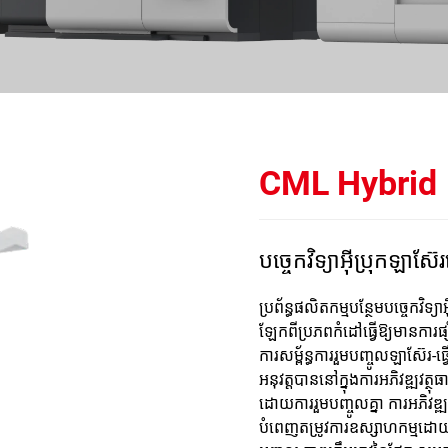
CML Hybrid
បច្ចេកវិទ្យា​អ៊ីប្រុក​ឡាស៊ែរ​ច្រើ
ប្រព័ន្ធ​ផលិតកម្ម​បន្ថែម​បច្ចេកវិទ្យា​អ
ឡែក​ពី​ប្រភព​កំដៅ​ធ្វើ​ឱ្យ​មាន​ការ​
ការ​សម្ព័ន្ធការ​រួម​បញ្ចូល​ឡាស៊ែរ-ធ្វ
អនុវត្ត​បាន​នៅ​ក្នុង​ការ​អភិវឌ្ឍ​វត
ដោយ​ការ​រួម​បញ្ចូល​គ្នា ការ​អភិវឌ្ឍ​វ
បំពេញ​តម្រូវការ​ឧស្សាហកម្ម​ដោយ​ការ