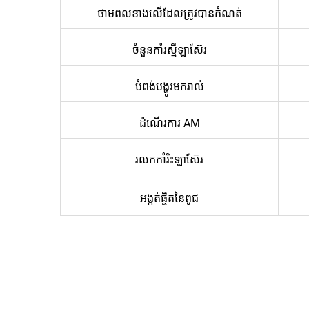
ថាមពលខាងលើដែលត្រូវបានកំណត់
ចំនួនកាំរស្មីឡាស៊ែរ
បំពង់បង្ហូរមករាល់
ដំណើរការ AM
រលក​កាំរិះឡាស៊ែរ
អង្កត់ផ្ចិតនៃពូជ