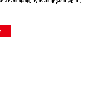
ភាព និង​ភាព​ស្មុគស្មាញ​នៃ​រូប​ធរណីមាត្រ​ក្នុង​ការ​អនុវត្ត​ប្រព័ន្ធ
ៃ