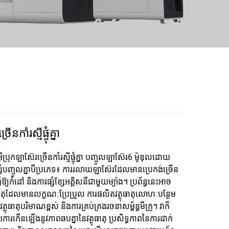
ន​កាំ​រស្មី​ផ្ចុំ​គ្នា
៊ីប្រុក​ឡាស៊ែរ​ច្រើន​កាំ​រស្មី​ផ្ចុំ​គ្នា បញ្ចូល​ឡាស៊ែរ​6 ម៉ូឌុល​ដោយ​
ផ្សំ​បញ្ចូល​គ្នា​បី​ប្រភេទ៖ ការ​រលាយ​ឡាស៊ែរ​ដែល​មាន​ប្រេកង់​ច្រើន
ើ​ឱ្យ​កំដៅ និង​ការ​ផ្សំ​ខ្សែ​អគ្គិសនី​ជាមួយ​ម្យ៉ាង។ ប្រព័ន្ធនេះ​អាច​
្ថុធាតុ​ដែល​មាន​លក្ខណៈ​ប្រែប្រួល ការ​ផលិត​វត្ថុធាតុ​លោហៈ​បន្ថែម​
ត្ថុធាតុ​បរិមាណ​ខ្ពស់ និង​ការ​គ្រប់គ្រង​រចនាសម្ព័ន្ធ​មីក្រូ។ វាក៏​
​កើន​ឡើង​នូវ​ភាព​ឆបគ្នា​នៃ​វត្ថុធាតុ ប្រសិទ្ធភាព​នៃ​ការ​ដាក់​