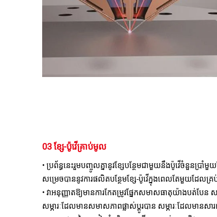
03 ខ្សែ-ប៉ូវើគ្រាប់មូល 
• ប្រព័ន្ធនេះរួមបញ្ចូលគ្នានូវខ្សែបន្ថែមជាមួយនឹងប៉ូវើចំនួនប្រា
សម្រេចបាននូវការផលិតបន្ថែមខ្សែ-ប៉ូវើក្នុងពេលតែមួយដែលគ្
• វាអនុញ្ញាតឱ្យមាន​ការ​កែតម្រូវ​ផ្នែក​សមាសធាតុ​យ៉ាង​បត់បែន សម្
សម្ភារៈ​ដែល​មាន​សមាសភាព​ផ្លាស់ប្ដូរ​បាន សម្ភារៈ​ដែល​មាន​សារ