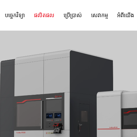
បច្ចេកវិទ្យា
ផលិតផល
ប្រើប្រាស់
សេវាកម្ម
អំពីយើង