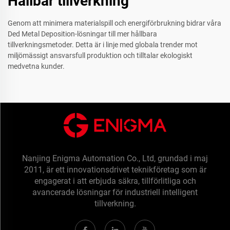
Hållbar tillverkning
Genom att minimera materialspill och energiförbrukning bidrar våra
Ded Metal Deposition-lösningar till mer hållbara
tillverkningsmetoder. Detta är i linje med globala trender mot
miljömässigt ansvarsfull produktion och tilltalar ekologiskt
medvetna kunder.
Nanjing Enigma Automation Co., Ltd, grundad i maj
2011, är ett innovationsdrivet teknikföretag som är
engagerat i att erbjuda säkra, tillförlitliga och
avancerade lösningar för industriell intelligent
tillverkning.