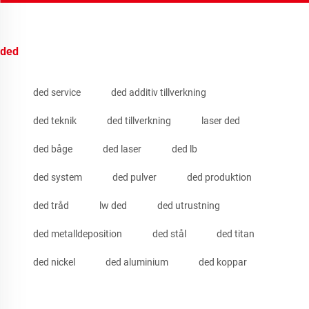
ded
ded service
ded additiv tillverkning
ded teknik
ded tillverkning
laser ded
ded båge
ded laser
ded lb
ded system
ded pulver
ded produktion
ded tråd
lw ded
ded utrustning
ded metalldeposition
ded stål
ded titan
ded nickel
ded aluminium
ded koppar