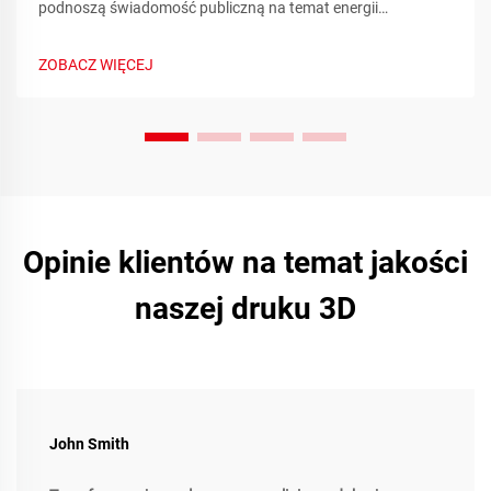
podnoszą świadomość publiczną na temat energii
odnawialnej poprzez metryki zrównoważonego rozwoju w
czasie rzeczywistym i zaangażowanie społeczności.
ZOBACZ WIĘCEJ
Dowiedz się więcej już dziś.
Opinie klientów na temat jakości
naszej druku 3D
John Smith