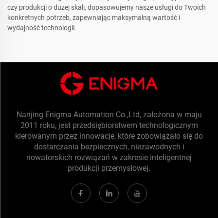
czy produkcji o dużej skali, dopasowujemy nasze usługi do Twoich
konkretnych potrzeb, zapewniając maksymalną wartość i
wydajność technologii.
Nanjing Enigma Automation Co.,Ltd, założona w maju
2011 roku, jest przedsiębiorstwem technologicznym
kierowanym przez innowacje, które zobowiązało się do
dostarczania bezpiecznych, niezawodnych i
nowatorskich rozwiązań w zakresie inteligentnej
produkcji przemysłowej.