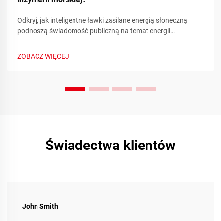
Odkryj, jak inteligentne ławki zasilane energią słoneczną
podnoszą świadomość publiczną na temat energii
odnawialnej poprzez metryki zrównoważonego rozwoju w
czasie rzeczywistym i zaangażowanie społeczności.
ZOBACZ WIĘCEJ
Dowiedz się więcej już dziś.
Świadectwa klientów
John Smith