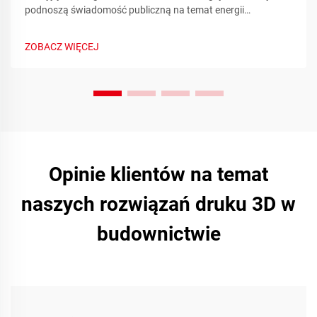
podnoszą świadomość publiczną na temat energii
odnawialnej poprzez metryki zrównoważonego rozwoju w
czasie rzeczywistym i zaangażowanie społeczności.
ZOBACZ WIĘCEJ
Dowiedz się więcej już dziś.
Opinie klientów na temat
naszych rozwiązań druku 3D w
budownictwie