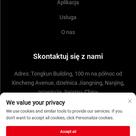
Aplikacja
Usługa
O nas
Skontaktuj się z nami
Adres:
Tongkun Building, 100 m na północ od
Xincheng Avenue, dzielnica Jiangning, Nanjing,
prowincja Jiangsu, Chiny
E-mail:
[email protected]
We value your privacy
We use cookies and similar tools to provide our services. If you
don't want to accept all cookies, click Personalize cookies.
Prawa autorskie © 2025 przez NANJING ENIGMA
Accept all