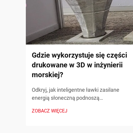
Gdzie wykorzystuje się części
drukowane w 3D w inżynierii
morskiej?
Odkryj, jak inteligentne ławki zasilane
energią słoneczną podnoszą
świadomość publiczną na temat energii
ZOBACZ WIĘCEJ
odnawialnej poprzez metryki
zrównoważonego rozwoju w czasie
rzeczywistym i zaangażowanie