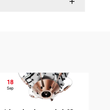
18
1
Sep
Se