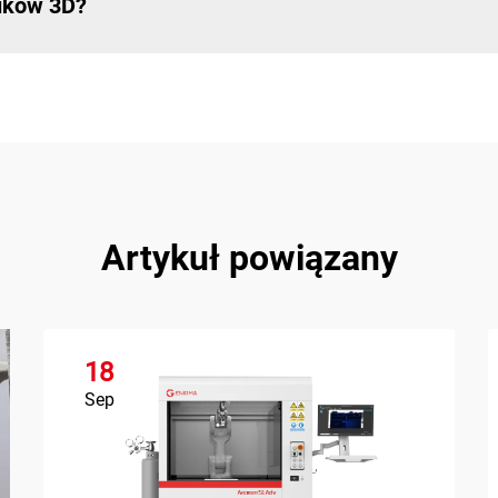
uków 3D?
Artykuł powiązany
18
Sep