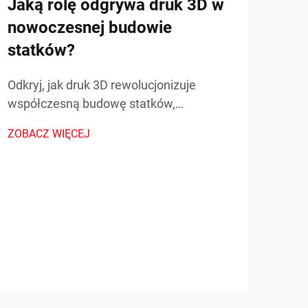
Jaką rolę odgrywa druk 3D w
nowoczesnej budowie
statków?
Odkryj, jak druk 3D rewolucjonizuje
Jak
współczesną budowę statków,
naf
przyspieszając prototypowanie,
ZOBACZ WIĘCEJ
wyk
obniżając koszty i umożliwiając produkcję
złożonych części. Poznaj rzeczywiste
prz
zastosowania i korzyści w branży.
cza
Odkr
może
70% 
ZOBA
Uspr
zami