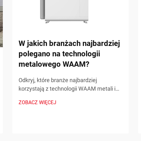
W jakich branżach najbardziej
polegano na technologii
metalowego WAAM?
Odkryj, które branże najbardziej
korzystają z technologii WAAM metali i
jak zmienia ona produkcję. Poznaj
ZOBACZ WIĘCEJ
rzeczywiste zastosowania i zalety.
Dowiedz się więcej już teraz.