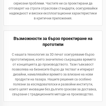
сериозни проблеми. Частите ни са проектирани да
отговарят на строги отраслови стандарти, осигурявайки
надеждност и високи експлоатационни характеристики
в критични приложения.
Възможности за бързо проектиране на
прототипи
С нашата технология за 3D печат осигуряваме бързо
прототипиране, което значително съкращава времето
от концепцията до производството. Тази гъвкавост
позволява на бизнесите бързо да тестват и итерират
дизайни, намалявайки времето за влизане на нови
продукти на пазара. Нашите решения са особено
полезни за изследователски и развойни институти,
които целят иновации без дългите срокове за доставка,
свързани с традиционните методи на производство.