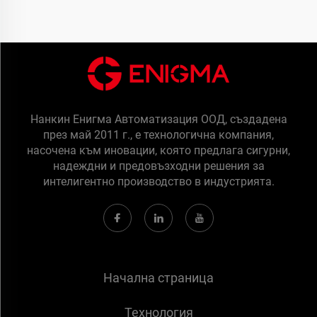
Нанкин Енигма Автоматизация ООД, създадена
през май 2011 г., е технологична компания,
насочена към иновации, която предлага сигурни,
надеждни и предовъзходни решения за
интелигентно производство в индустрията.
Начална страница
Технология