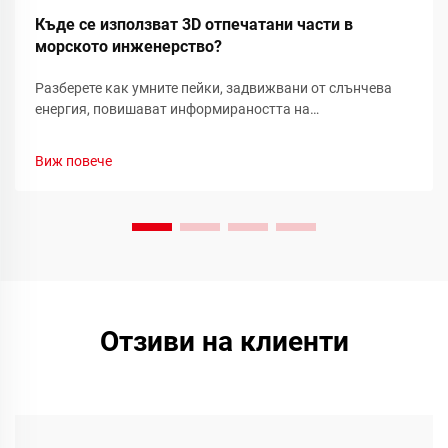
Къде се използват 3D отпечатани части в
морското инженерство?
Разберете как умните пейки, задвижвани от слънчева
енергия, повишават информираността на
обществеността относно възобновяемата енергия чрез
реалновременни показатели за устойчивост и
Виж повече
ангажираност на общността. Научете повече днес.
Отзиви на клиенти