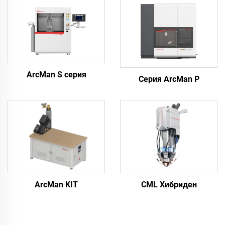
ArcMan S серия
Серия ArcMan P
ArcMan KIT
CML Хибриден