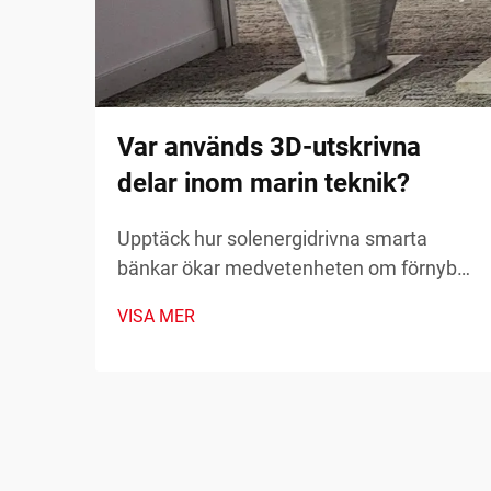
Var används 3D-utskrivna
delar inom marin teknik?
Upptäck hur solenergidrivna smarta
bänkar ökar medvetenheten om förnybar
energi genom realtidsmätvärden för
VISA MER
hållbarhet och samhällsengagemang.
Läs mer idag.