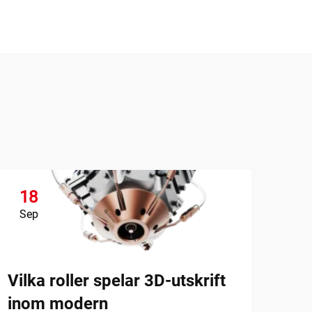
18
1
Sep
Se
Vilka roller spelar 3D-utskrift
inom modern