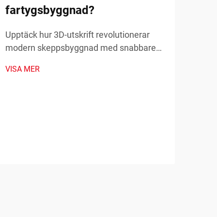
fartygsbyggnad?
Upptäck hur 3D-utskrift revolutionerar
Hur
modern skeppsbyggnad med snabbare
olj
prototypframställning,
VISA MER
utn
kostnadsbesparingar och produktion av
komplexa delar. Se verkliga tillämpningar
min
och fördelar från branschen.
Uppt
mins
och 
VISA
prot
verk
Läs 