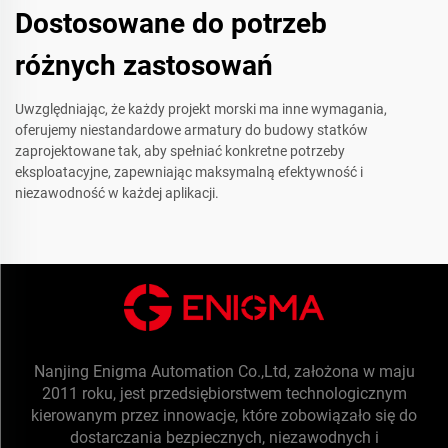
Dostosowane do potrzeb
różnych zastosowań
Uwzględniając, że każdy projekt morski ma inne wymagania,
oferujemy niestandardowe armatury do budowy statków
zaprojektowane tak, aby spełniać konkretne potrzeby
eksploatacyjne, zapewniając maksymalną efektywność i
niezawodność w każdej aplikacji.
Nanjing Enigma Automation Co.,Ltd, założona w maju
2011 roku, jest przedsiębiorstwem technologicznym
kierowanym przez innowacje, które zobowiązało się do
dostarczania bezpiecznych, niezawodnych i