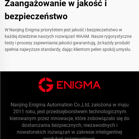
Zaangażowanie w jakość i
bezpieczeństwo
W Nanjing Enigma priorytetem jest jakość i bezpieczeństwo w
każdej dziedzinie naszych rozwiązań WAAM. Nasze rygorystyczne
testy i procesy zapewniania jakości gwarantują, że każdy produkt
spełnia najwyższe standardy, dając klientom pełen spokój umysłu.
Nanjing Enigma Automation Co.,Ltd, założona w maju
2011 roku, jest przedsiębiorstwem technologicznym
kierowanym przez innowacje, które zobowiązało się do
dostarczania bezpiecznych, niezawodnych i
nowatorskich rozwiązań w zakresie inteligentnej
produkcji przemysłowej.