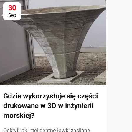
30
1
Sep
Se
Jak
no
sta
Odkr
wspó
przy
Gdzie wykorzystuje się części
ZOBA
obni
drukowane w 3D w inżynierii
złoż
morskiej?
zast
Odkryj, jak inteligentne ławki zasilane