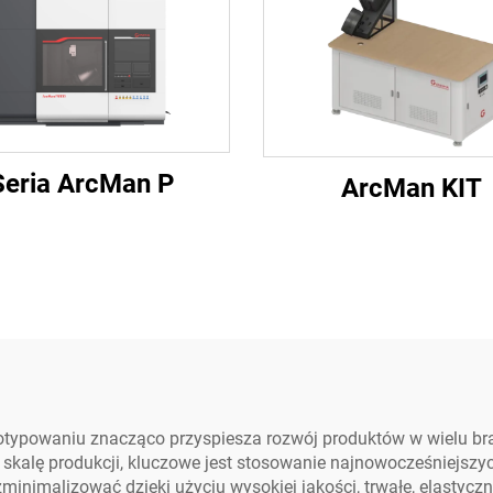
Seria ArcMan P
ArcMan KIT
typowaniu znacząco przyspiesza rozwój produktów w wielu br
 skalę produkcji, kluczowe jest stosowanie najnowocześniejsz
inimalizować dzięki użyciu wysokiej jakości, trwałe, elastycz