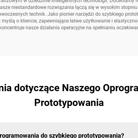
ranżowym w dziedzinie inteligentnych technologii. Doceniamy rel
Nasze niestandardowe rozwiązania łączą się w wysokim stopniu
owoczesnych technik. Jako pionier narzędzi do szybkiego pro
yślą o kliencie, zapewniające łatwe użytkowanie i elastycznoś
koncentruje nasze działania operacyjne na spełnianiu oczekiwań
nia dotyczące Naszego Oprogr
Prototypowania
programowania do szybkiego prototypowania?