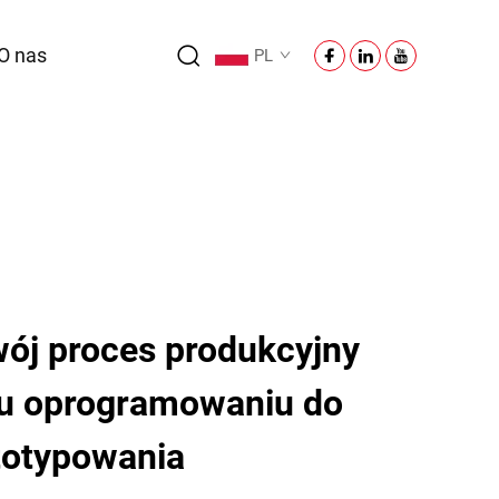
O nas
PL
wój proces produkcyjny
mu oprogramowaniu do
totypowania