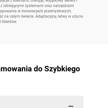
acje z klientami, oferując wyjątkowy serwis i
 z istniejącymi systemami oraz narzędziami
totypowania w innowacjach przemysłowych,
ć na całym świecie. Adaptacyjny, łatwy w użyciu
 klientów.
amowania do Szybkiego