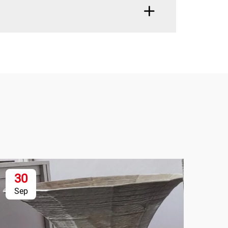
30
1
Sep
Se