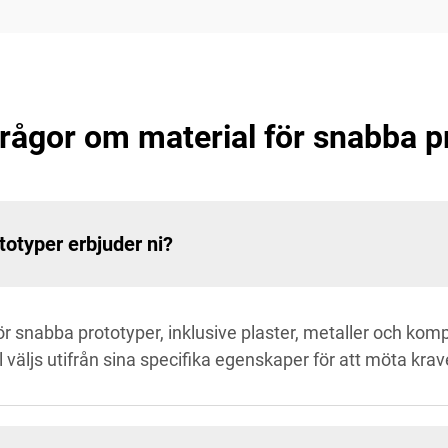
frågor om material för snabba p
totyper erbjuder ni?
för snabba prototyper, inklusive plaster, metaller och kom
l väljs utifrån sina specifika egenskaper för att möta krav