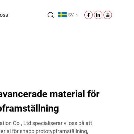
oss
SV
avancerade material för
pframställning
on Co., Ltd specialiserar vi oss på att
erial för snabb prototypframställning,