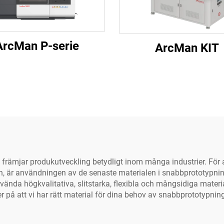
ArcMan P-serie
ArcMan KIT
rämjar produkutveckling betydligt inom många industrier. För att
tion, är användningen av de senaste materialen i snabbprototypni
da högkvalitativa, slitstarka, flexibla och mångsidiga material.
r på att vi har rätt material för dina behov av snabbprototypnin