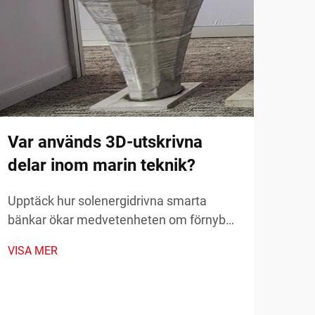
Vil
in
far
Uppt
mod
prot
Var används 3D-utskrivna
VISA
kost
delar inom marin teknik?
komp
och 
Upptäck hur solenergidrivna smarta
bänkar ökar medvetenheten om förnybar
energi genom realtidsmätvärden för
VISA MER
hållbarhet och samhällsengagemang.
Läs mer idag.