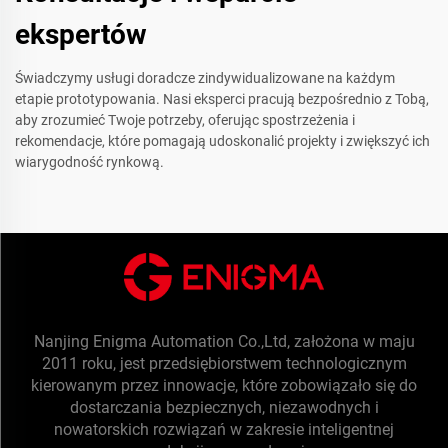
ekspertów
Świadczymy usługi doradcze zindywidualizowane na każdym
etapie prototypowania. Nasi eksperci pracują bezpośrednio z Tobą,
aby zrozumieć Twoje potrzeby, oferując spostrzeżenia i
rekomendacje, które pomagają udoskonalić projekty i zwiększyć ich
wiarygodność rynkową.
Nanjing Enigma Automation Co.,Ltd, założona w maju
2011 roku, jest przedsiębiorstwem technologicznym
kierowanym przez innowacje, które zobowiązało się do
dostarczania bezpiecznych, niezawodnych i
nowatorskich rozwiązań w zakresie inteligentnej