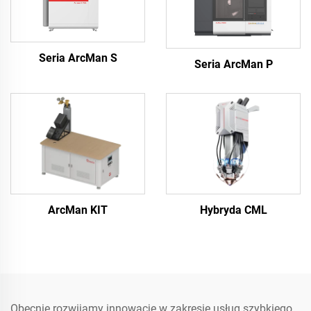
Seria ArcMan S
Seria ArcMan P
ArcMan KIT
Hybryda CML
Obecnie rozwijamy innowacje w zakresie usług szybkiego