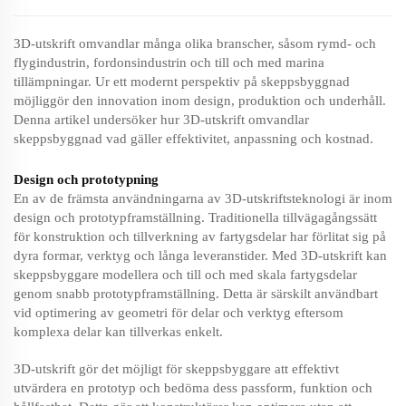
3D-utskrift omvandlar många olika branscher, såsom rymd- och
flygindustrin, fordonsindustrin och till och med marina
tillämpningar. Ur ett modernt perspektiv på skeppsbyggnad
möjliggör den innovation inom design, produktion och underhåll.
Denna artikel undersöker hur 3D-utskrift omvandlar
skeppsbyggnad vad gäller effektivitet, anpassning och kostnad.
Design och prototypning
En av de främsta användningarna av 3D-utskriftsteknologi är inom
design och prototypframställning. Traditionella tillvägagångssätt
för konstruktion och tillverkning av fartygsdelar har förlitat sig på
dyra formar, verktyg och långa leveranstider. Med 3D-utskrift kan
skeppsbyggare modellera och till och med skala fartygsdelar
genom snabb prototypframställning. Detta är särskilt användbart
vid optimering av geometri för delar och verktyg eftersom
komplexa delar kan tillverkas enkelt.
3D-utskrift gör det möjligt för skeppsbyggare att effektivt
utvärdera en prototyp och bedöma dess passform, funktion och