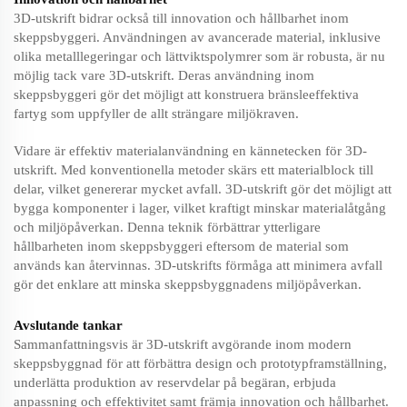
3D-utskrift bidrar också till innovation och hållbarhet inom
skeppsbyggeri. Användningen av avancerade material, inklusive
olika metalllegeringar och lättviktspolymrer som är robusta, är nu
möjlig tack vare 3D-utskrift. Deras användning inom
skeppsbyggeri gör det möjligt att konstruera bränsleeffektiva
fartyg som uppfyller de allt strängare miljökraven.
Vidare är effektiv materialanvändning en kännetecken för 3D-
utskrift. Med konventionella metoder skärs ett materialblock till
delar, vilket genererar mycket avfall. 3D-utskrift gör det möjligt att
bygga komponenter i lager, vilket kraftigt minskar materialåtgång
och miljöpåverkan. Denna teknik förbättrar ytterligare
hållbarheten inom skeppsbyggeri eftersom de material som
används kan återvinnas. 3D-utskrifts förmåga att minimera avfall
gör det enklare att minska skeppsbyggnadens miljöpåverkan.
Avslutande tankar
Sammanfattningsvis är 3D-utskrift avgörande inom modern
skeppsbyggnad för att förbättra design och prototypframställning,
underlätta produktion av reservdelar på begäran, erbjuda
anpassning och effektivitet samt främja innovation och hållbarhet.