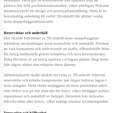
hållfasthet. Detta gör att konstruktörer kan optimera utan att
pådriva den fulla produktionskostnaden, vilket ytterligare förkortar
iterationscykeln för design och prototypframställning. Detta är en
huvudsaklig anledning till varför 3D-utskrift blir alltmer vanlig
inom skeppsbyggnadsindustrin.
Reservdelar och underhåll
Den ökande betydelsen av 3D-utskrift inom skeppsbyggnad
inkluderar användningen inom reservdelar och underhåll. Förutom
att vara kostsamma och tidskrävande att skaffa, tillhandahålls delar
för fartyg traditionellt genom komplexa och dyra leveranskedjor.
Detta förvärras av att fartyg opererar i avlägsna platser, långt borta
från någon närhet som erbjuder dessa tjänster.
Sjöfartsindustrin skulle särskilt dra nytta av 3D-utskrift, eftersom
reservdelar och kritiska komponenter inte längre behöver lagras i
stora mängder. Detta skulle möjliggöra att deras produktion utförs
efter behov och på den plats där det krävs, vilket möjliggör snabba
reparationer och underhåll av fartyget. Dessutom kan skrivarna
tillverka delar efter behov, vilket kraftigt minskar inväntningstiden.
Innovation och hållbarhet