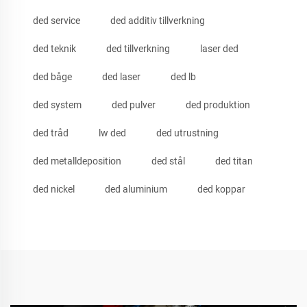
ded service
ded additiv tillverkning
ded teknik
ded tillverkning
laser ded
ded båge
ded laser
ded lb
ded system
ded pulver
ded produktion
ded tråd
lw ded
ded utrustning
ded metalldeposition
ded stål
ded titan
ded nickel
ded aluminium
ded koppar