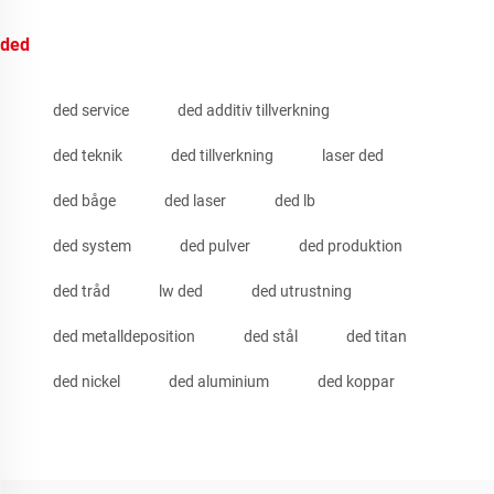
ded
ded service
ded additiv tillverkning
ded teknik
ded tillverkning
laser ded
ded båge
ded laser
ded lb
ded system
ded pulver
ded produktion
ded tråd
lw ded
ded utrustning
ded metalldeposition
ded stål
ded titan
ded nickel
ded aluminium
ded koppar