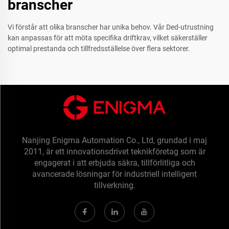
branscher
Vi förstår att olika branscher har unika behov. Vår Ded-utrustning
kan anpassas för att möta specifika driftkrav, vilket säkerställer
optimal prestanda och tillfredsställelse över flera sektorer.
Nanjing Enigma Automation Co., Ltd, grundad i maj
2011, är ett innovationsdrivet teknikföretag som är
engagerat i att erbjuda säkra, tillförlitliga och
avancerade lösningar för industriell intelligent
tillverkning.