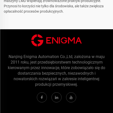
maszyny LMD wspierają zrównoważone praktyki produkcyjne.
Przynosi to korzyści nie tylko dla środowiska, ale także zwiększa
opłacalność procesów produkcyjnych.
Nanjing Enigma Automation Co.,Ltd, założona w maju
2011 roku, jest przedsiębiorstwem technologicznym
kierowanym przez innowacje, które zobowiązało się do
dostarczania bezpiecznych, niezawodnych i
nowatorskich rozwiązań w zakresie inteligentnej
produkcji przemysłowej.