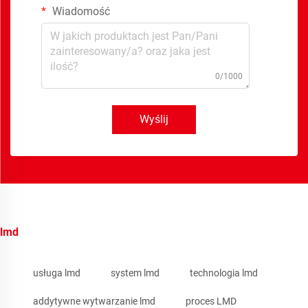
Wiadomość
0/1000
Wyślij
lmd
usługa lmd
system lmd
technologia lmd
addytywne wytwarzanie lmd
proces LMD