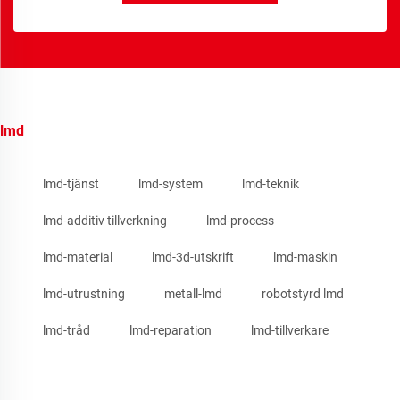
lmd
lmd-tjänst
lmd-system
lmd-teknik
lmd-additiv tillverkning
lmd-process
lmd-material
lmd-3d-utskrift
lmd-maskin
lmd-utrustning
metall-lmd
robotstyrd lmd
lmd-tråd
lmd-reparation
lmd-tillverkare