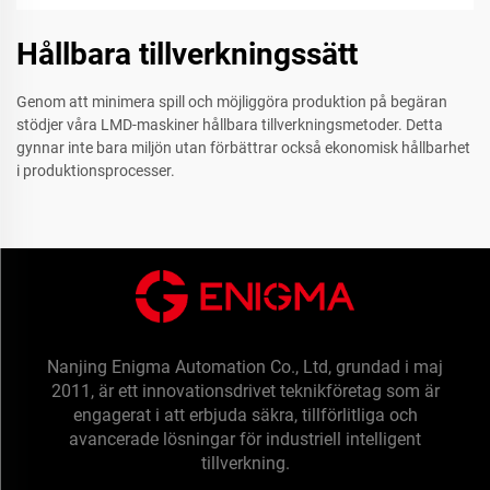
Hållbara tillverkningssätt
Genom att minimera spill och möjliggöra produktion på begäran
stödjer våra LMD-maskiner hållbara tillverkningsmetoder. Detta
gynnar inte bara miljön utan förbättrar också ekonomisk hållbarhet
i produktionsprocesser.
Nanjing Enigma Automation Co., Ltd, grundad i maj
2011, är ett innovationsdrivet teknikföretag som är
engagerat i att erbjuda säkra, tillförlitliga och
avancerade lösningar för industriell intelligent
tillverkning.