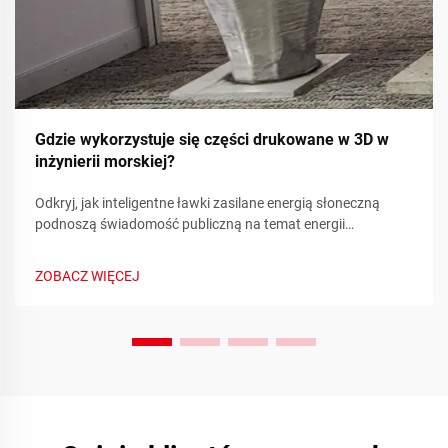
Gdzie wykorzystuje się części drukowane w 3D w
inżynierii morskiej?
Odkryj, jak inteligentne ławki zasilane energią słoneczną
podnoszą świadomość publiczną na temat energii
odnawialnej poprzez metryki zrównoważonego rozwoju w
czasie rzeczywistym i zaangażowanie społeczności.
ZOBACZ WIĘCEJ
Dowiedz się więcej już dziś.