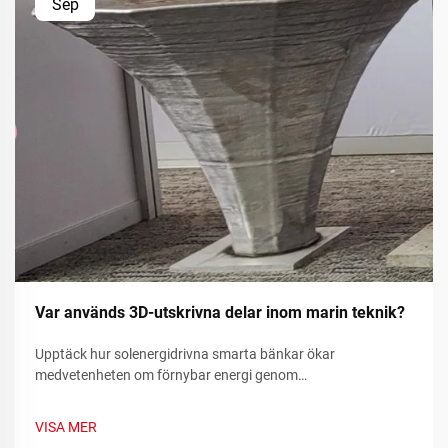
Sep
Var används 3D-utskrivna delar inom marin teknik?
Upptäck hur solenergidrivna smarta bänkar ökar
medvetenheten om förnybar energi genom
realtidsmätvärden för hållbarhet och samhällsengagemang.
Läs mer idag.
VISA MER