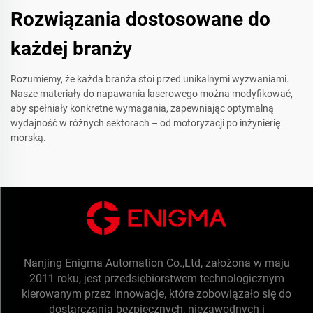
Rozwiązania dostosowane do
każdej branży
Rozumiemy, że każda branża stoi przed unikalnymi wyzwaniami.
Nasze materiały do napawania laserowego można modyfikować,
aby spełniały konkretne wymagania, zapewniając optymalną
wydajność w różnych sektorach – od motoryzacji po inżynierię
morską.
Nanjing Enigma Automation Co.,Ltd, założona w maju
2011 roku, jest przedsiębiorstwem technologicznym
kierowanym przez innowacje, które zobowiązało się do
dostarczania bezpiecznych, niezawodnych i