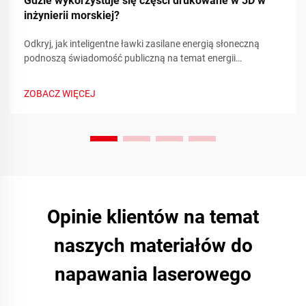
Gdzie wykorzystuje się części drukowane w 3D w
inżynierii morskiej?
Odkryj, jak inteligentne ławki zasilane energią słoneczną
podnoszą świadomość publiczną na temat energii
odnawialnej poprzez metryki zrównoważonego rozwoju w
czasie rzeczywistym i zaangażowanie społeczności.
ZOBACZ WIĘCEJ
Dowiedz się więcej już dziś.
Opinie klientów na temat
naszych materiałów do
napawania laserowego