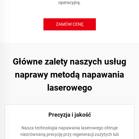
operacyjną.
ZAMÓW CENĘ
Główne zalety naszych usług
naprawy metodą napawania
laserowego
Precyzja i jakość
Nasza technologia napawania laserowego oferuje
niezrównaną precyzję przy regeneracji zużytych lub