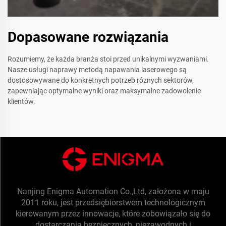
Dopasowane rozwiązania
Rozumiemy, że każda branża stoi przed unikalnymi wyzwaniami.
Nasze usługi naprawy metodą napawania laserowego są
dostosowywane do konkretnych potrzeb różnych sektorów,
zapewniając optymalne wyniki oraz maksymalne zadowolenie
klientów.
Nanjing Enigma Automation Co.,Ltd, założona w maju
2011 roku, jest przedsiębiorstwem technologicznym
kierowanym przez innowacje, które zobowiązało się do
dostarczania bezpiecznych, niezawodnych i