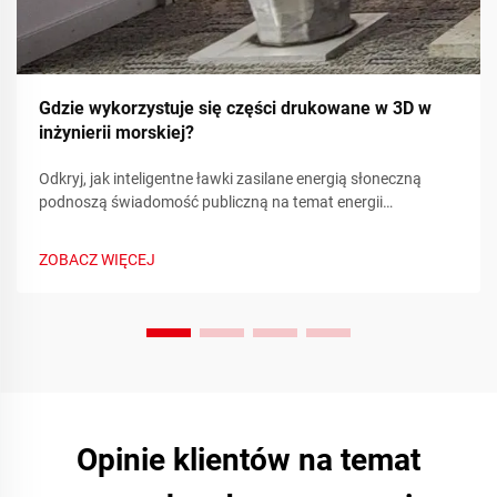
Gdzie wykorzystuje się części drukowane w 3D w
inżynierii morskiej?
Odkryj, jak inteligentne ławki zasilane energią słoneczną
podnoszą świadomość publiczną na temat energii
odnawialnej poprzez metryki zrównoważonego rozwoju w
czasie rzeczywistym i zaangażowanie społeczności.
ZOBACZ WIĘCEJ
Dowiedz się więcej już dziś.
Opinie klientów na temat