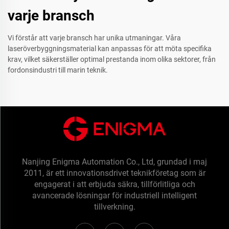
varje bransch
Vi förstår att varje bransch har unika utmaningar. Våra
laseröverbyggningsmaterial kan anpassas för att möta specifika
krav, vilket säkerställer optimal prestanda inom olika sektorer, från
fordonsindustri till marin teknik.
Nanjing Enigma Automation Co., Ltd, grundad i maj
2011, är ett innovationsdrivet teknikföretag som är
engagerat i att erbjuda säkra, tillförlitliga och
avancerade lösningar för industriell intelligent
tillverkning.