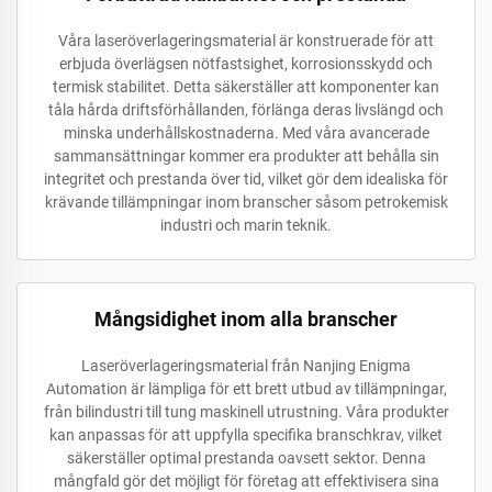
Våra laseröverlageringsmaterial är konstruerade för att
erbjuda överlägsen nötfastsighet, korrosionsskydd och
termisk stabilitet. Detta säkerställer att komponenter kan
tåla hårda driftsförhållanden, förlänga deras livslängd och
minska underhållskostnaderna. Med våra avancerade
sammansättningar kommer era produkter att behålla sin
integritet och prestanda över tid, vilket gör dem idealiska för
krävande tillämpningar inom branscher såsom petrokemisk
industri och marin teknik.
Mångsidighet inom alla branscher
Laseröverlageringsmaterial från Nanjing Enigma
Automation är lämpliga för ett brett utbud av tillämpningar,
från bilindustri till tung maskinell utrustning. Våra produkter
kan anpassas för att uppfylla specifika branschkrav, vilket
säkerställer optimal prestanda oavsett sektor. Denna
mångfald gör det möjligt för företag att effektivisera sina