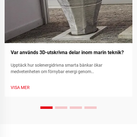
Var används 3D-utskrivna delar inom marin teknik?
Upptäck hur solenergidrivna smarta bänkar ökar
medvetenheten om förnybar energi genom
realtidsmätvärden för hållbarhet och samhällsengagemang.
Läs mer idag.
VISA MER