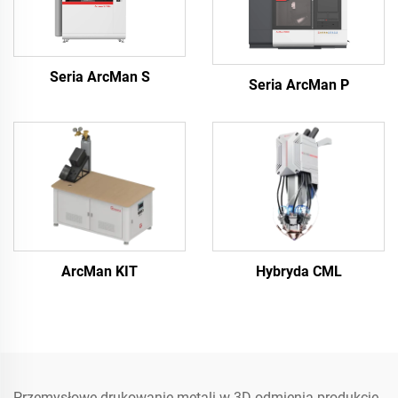
Seria ArcMan S
Seria ArcMan P
ArcMan KIT
Hybryda CML
Przemysłowe drukowanie metali w 3D odmienia produkcję,