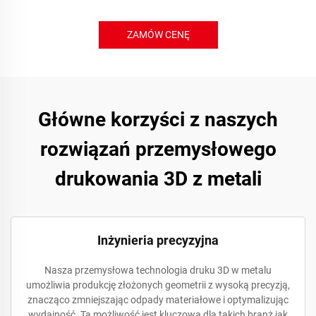
ZAMÓW CENĘ
Główne korzyści z naszych
rozwiązań przemysłowego
drukowania 3D z metali
Inżynieria precyzyjna
Nasza przemysłowa technologia druku 3D w metalu
umożliwia produkcję złożonych geometrii z wysoką precyzją,
znacząco zmniejszając odpady materiałowe i optymalizując
wydajność. Ta możliwość jest kluczowa dla takich branż jak