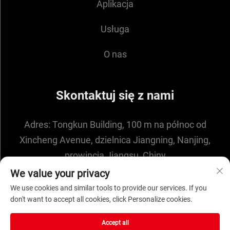
Aplikacja
Usługa
O nas
Skontaktuj się z nami
Adres:
Tongkun Building, 100 m na północ od
Xincheng Avenue, dzielnica Jiangning, Nanjing,
prowincja Jiangsu, Chiny
E-mail:
[email protected]
We value your privacy
We use cookies and similar tools to provide our services. If you
don't want to accept all cookies, click Personalize cookies.
Prawa autorskie © 2025 przez NANJING ENIGMA
Accept all