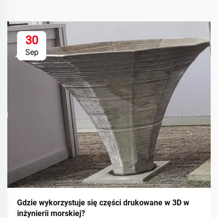
30
Sep
Gdzie wykorzystuje się części drukowane w 3D w
inżynierii morskiej?