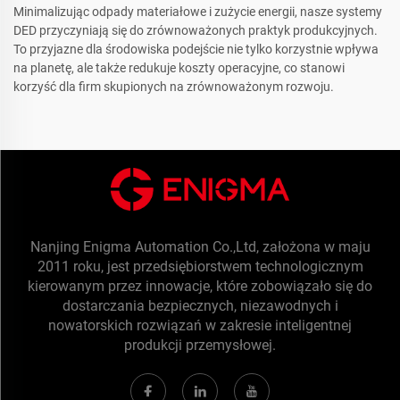
Minimalizując odpady materiałowe i zużycie energii, nasze systemy
DED przyczyniają się do zrównoważonych praktyk produkcyjnych.
To przyjazne dla środowiska podejście nie tylko korzystnie wpływa
na planetę, ale także redukuje koszty operacyjne, co stanowi
korzyść dla firm skupionych na zrównoważonym rozwoju.
Nanjing Enigma Automation Co.,Ltd, założona w maju
2011 roku, jest przedsiębiorstwem technologicznym
kierowanym przez innowacje, które zobowiązało się do
dostarczania bezpiecznych, niezawodnych i
nowatorskich rozwiązań w zakresie inteligentnej
produkcji przemysłowej.