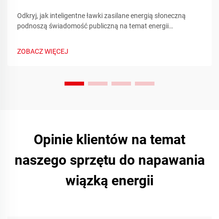
Odkryj, jak inteligentne ławki zasilane energią słoneczną
podnoszą świadomość publiczną na temat energii
odnawialnej poprzez metryki zrównoważonego rozwoju w
czasie rzeczywistym i zaangażowanie społeczności.
ZOBACZ WIĘCEJ
Dowiedz się więcej już dziś.
Opinie klientów na temat
naszego sprzętu do napawania
wiązką energii