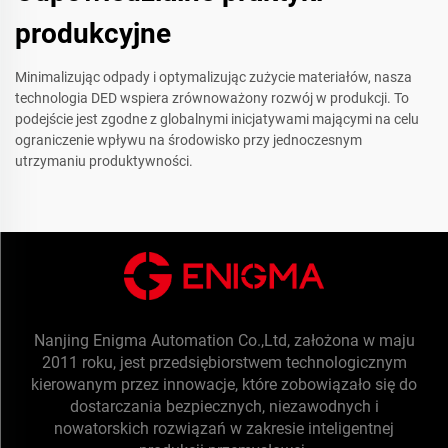
produkcyjne
Minimalizując odpady i optymalizując zużycie materiałów, nasza
technologia DED wspiera zrównoważony rozwój w produkcji. To
podejście jest zgodne z globalnymi inicjatywami mającymi na celu
ograniczenie wpływu na środowisko przy jednoczesnym
utrzymaniu produktywności.
Nanjing Enigma Automation Co.,Ltd, założona w maju
2011 roku, jest przedsiębiorstwem technologicznym
kierowanym przez innowacje, które zobowiązało się do
dostarczania bezpiecznych, niezawodnych i
nowatorskich rozwiązań w zakresie inteligentnej