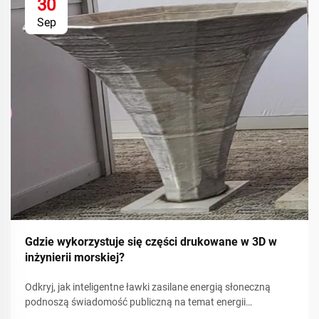
30
Sep
Gdzie wykorzystuje się części drukowane w 3D w
inżynierii morskiej?
Odkryj, jak inteligentne ławki zasilane energią słoneczną
podnoszą świadomość publiczną na temat energii
odnawialnej poprzez metryki zrównoważonego rozwoju w