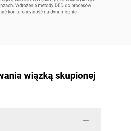
branżach. Wdrożenie metody DED do procesów
zymać konkurencyjność na dynamicznie
wania wiązką skupionej