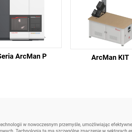
Seria ArcMan P
ArcMan KIT
 technologii w nowoczesnym przemyśle, umożliwiając efektywn
wych. Technologia ta ma szczególne znaczenie w sektorach e