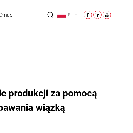
O nas
PL
ie produkcji za pomocą
apawania wiązką