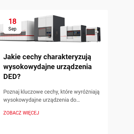
18
1
Sep
Se
Jakie cechy charakteryzują
Jak
wysokowydajne urządzenia
no
DED?
sta
Poznaj kluczowe cechy, które wyróżniają
Odkr
wysokowydajne urządzenia do
wspó
napawania wiązką skierowanej energii
przy
ZOBACZ WIĘCEJ
ZOBA
(DED) w zastosowaniach
obni
przemysłowych. Dowiedz się więcej o
złoż
precyzji, mocy i skalowalności.
zast