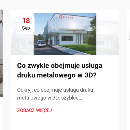
18
Sep
Co zwykle obejmuje usługa
druku metalowego w 3D?
Odkryj, co obejmuje usługa druku
metalowego w 3D: szybkie
prototypowanie, części zamienne na
ZOBACZ WIĘCEJ
żądanie oraz produkcja złożonych
komponentów. Zmniejsz przestoje i
koszty — dowiedz się więcej.