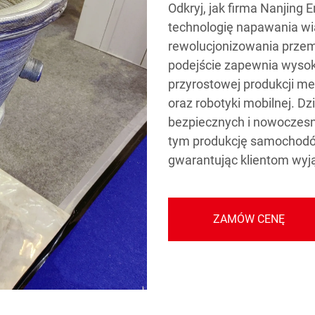
Odkryj, jak firma Nanjing
technologię napawania wi
rewolucjonizowania przem
podejście zapewnia wysok
przyrostowej produkcji me
oraz robotyki mobilnej. D
bezpiecznych i nowoczesn
tym produkcję samochodów
gwarantując klientom wyj
ZAMÓW CENĘ