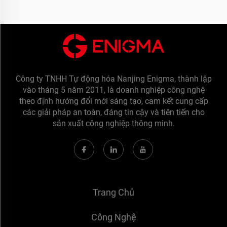
Công ty TNHH Tự động hóa Nanjing Enigma, thành lập
vào tháng 5 năm 2011, là doanh nghiệp công nghệ
theo định hướng đổi mới sáng tạo, cam kết cung cấp
các giải pháp an toàn, đáng tin cậy và tiên tiến cho
sản xuất công nghiệp thông minh.
Trang Chủ
Công Nghệ