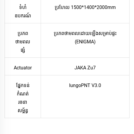
ទំហំ
ប្រហែល 1500*1400*2000mm
ឧបករណ៍
ប្រភព
ប្រភពថាមពលដោយឡើងសម្រាប់ផ្ទះ
ថាមពល
(ENIGMA)
ផ្សំ
Actuator
JAKA Zu7
ផ្នែកទន់
IungoPNT V3.0
កំណត់
រចនា
សម្ព័ន្ធ