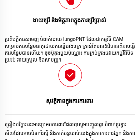
ងាយ​ប្រើ និង​មិត្តភាព​ក្នុង​ការ​ប្រើប្រាស់ 
ប្រតិបត្តិការ​សាមញ្ញ បំពាក់ដោយ IungoPNT ដែលជា​កម្មវិធី CAM 
សម្រាប់​ការ​បន្ថែម​ធាតុ​ដោយ​ការ​ធ្វើ​រោងចក្រ គ្រាន់​តែ​មាន​6​ជំហាន​គឺ​អាច​ធ្វើ​
ការ​បន្ថែម​បាន​ហើយ។ ចុច​ប៊ូតុង​មួយ​ប៉ុណ្ណោះ ការ​គ្រប់​គ្រង​ដោយ​កម្មវិធី​បិទ​
ប្រអប់ ងាយ​ស្រួល និង​សាមញ្ញ​។ 
សុវត្ថិភាព​ក្នុង​ការ​ការពារ 
គ្រឿងបរិក្ខារនេះ​មាន​ប្រអប់ការពារ​ដែល​បាន​រួមបញ្ចូល​គ្នា បំពាក់​នូវ​ទ្វារ​
មើល​ដែល​អាច​បិទ​កាំរស្មី និង​កាត់​បន្ថយ​សំលេង​ក្នុង​ការ​ការពារ​ភ្នែក និង​ការ​