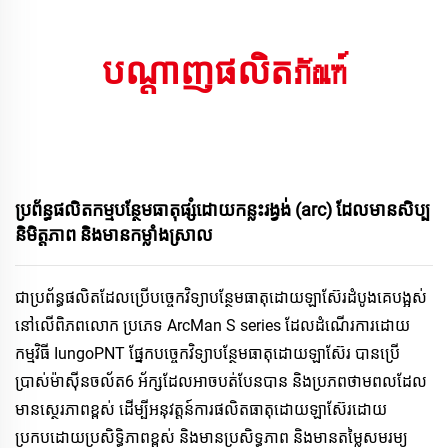
បណ្តាញផលិតภัณฑ์
ប្រព័ន្ធផលិតកម្ម​បន្ថែម​ធាតុផ្សំ​ដោយ​កន្លះរង្វង់ (arc) ដែល​មាន​សិប្ប
និមិត្តភាព និង​មាន​កម្លាំង​ស្រាល 
ជាប្រព័ន្ធផលិតដែលប្រើបច្ចេកវិទ្យាបន្ថែមធាតុដោយឡាស៊ែរដំបូងគេបង្អស់
នៅលើពិភពលោក ប្រភេទ ArcMan S series ដែលដំណើរការដោយ
កម្មវិធី IungoPNT ផ្នែកបច្ចេកវិទ្យាបន្ថែមធាតុដោយឡាស៊ែរ បានប្រើ
ប្រាស់ម៉ាស៊ីនចល័ត6​ អ័ក្សដែលអាចបត់បែនបាន និងប្រភពថាមពលដែល
មានស្ថេរភាពខ្ពស់ ដើម្បីអនុវត្តន៍ការផលិតធាតុដោយឡាស៊ែរដោយ
ប្រកបដោយប្រសិទ្ធិភាពខ្ពស់ និងមានប្រសិទ្ធភាព និងមានតម្លៃសមរម្យ