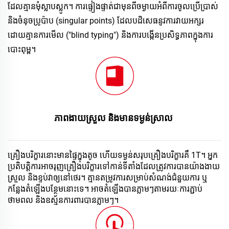
ដែល​គ្មាន​មុំ​ស្លាប​ស្លូក។ ការ​ផ្ទៀងផ្ទាត់​ជាមុន​ពី​ចម្ងាយ​អំពី​ការ​ចូល​ប្រើប្រាស់ 
និង​ចំនុច​ប្រូប៉ាប (singular points) ដែល​បដិសេធនូវ​ការ​វាយ​អក្សរ​
ដោយ​គ្មាន​ការ​មើល ("blind typing") និង​ការ​បង្កើន​ប្រសិទ្ធភាព​ក្នុង​ការ​
បោះពុម្ព។ 
ភាព​ងាយ​ស្រួល និង​មាន​ទម្ងន់​ស្រាល 
គ្រឿងបរិក្ខារនោះមានផ្ទៃក្នុងតូច ហើយទម្ងន់សរុបគ្រឿងបរិក្ខារគឺ​ 1T។ អ្នក
ប្រតិបត្តិការអាចរុញគ្រឿងបរិក្ខារទៅកាន់ទីតាំងដែលត្រូវការបានយ៉ាងងាយ
ស្រួល និង​ខ្ទប់វាឲ្យ​នៅ​ថេរ។ គ្មាន​តម្រូវការ​សម្រាប់​សំណង់​ជំនួយការ ឬ​
កន្លែង​តំឡើង​បន្ថែម​នោះទេ។ អាច​តំឡើង​បាន​ភ្លាមៗ​តាម​រយៈ​ការ​ភ្ជាប់​
ថាមពល និង​ឧស្ម័ន​ការពារ​បាន​ភ្លាម​ៗ​។ 