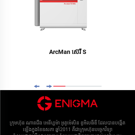
ArcMan ស៊េរី S
ក្រុមហ៊ុន ណានជីង អេនីហ្គម៉ា អូតូម៉េសិន ខូអិលធីឌី ដែលបានបង្កើត
ឡើងក្នុងខែឧសភា ឆ្នាំ2011 គឺជាក្រុមហ៊ុនបច្ចេកវិទ្យា