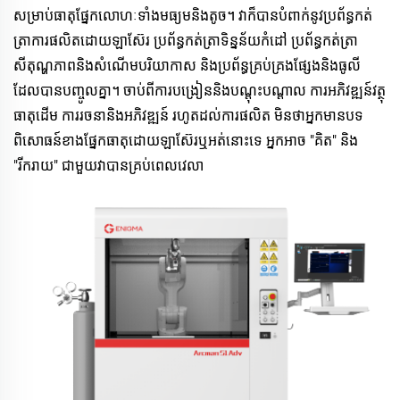
សម្រាប់ធាតុផ្នែកលោហៈទាំងមធ្យមនិងតូច។ វាក៏បានបំពាក់នូវប្រព័ន្ធកត់
ត្រាការផលិតដោយឡាស៊ែរ ប្រព័ន្ធកត់ត្រាទិន្នន័យកំដៅ ប្រព័ន្ធកត់ត្រា
សីតុណ្ហភាពនិងសំណើមបរិយាកាស និងប្រព័ន្ធគ្រប់គ្រងផ្សែងនិងធូលី
ដែលបានបញ្ចូលគ្នា។ ចាប់ពីការបង្រៀននិងបណ្តុះបណ្តាល ការអភិវឌ្ឍន៍វត្ថុ
ធាតុដើម ការរចនានិងអភិវឌ្ឍន៍ រហូតដល់ការផលិត មិនថាអ្នកមានបទ
ពិសោធន៍ខាងផ្នែកធាតុដោយឡាស៊ែរឬអត់នោះទេ អ្នកអាច "គិត" និង 
"រីករាយ" ជាមួយវាបានគ្រប់ពេលវេលា 