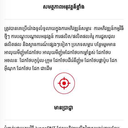
សមត្ថភាពអនុវត្តន៍ខ្លាំង 
ត្រូវបានគេប្រើយ៉ាងទូលំទូលាយក្នុងការអភិវឌ្ឍន៍សម្ភារៈ ការអភិវឌ្ឍន៍កម្មវិធី
ថ្មីៗ ការបណ្តុះបណ្តាលអនុវត្តន៍ ការផលិត/ផលិតផលគំរូ ការជួសជុល
ផលិតផល និងស្ថានការណ៍ផ្សេងៗទៀត។ ប្រភេទសម្ភារៈបន្ថែមរួមមាន 
អាលុយមីញ៉ូមដែកថែប អាលុយមីញ៉ូមដែកថែបកម្តៅខ្ពស់ ដែកថែប
អចលនៈ ដែកថែបកូប៉ូល-ក្រូម ដែកថែបដីរ៉េនីញ៉ូម ដែកថែបផ្កាប៉ូប ដែក
អ៊ីណុក ដែកថែប ដែក ជាដើម 
មានប្រាជ្ញា 