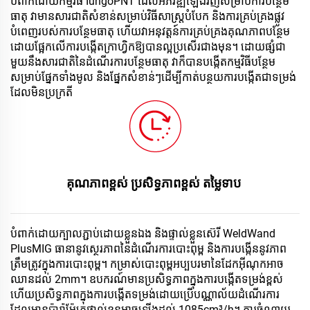
បំពាក់ដោយកម្មវិធី IungoPNT ដែលអភិវឌ្ឍឡើងវិញសម្រាប់ការបន្ថែម
ធាតុ វាមានសារជាតិសំខាន់សម្រាប់វិធីសាស្ត្របំបែក និងការគ្រប់គ្រងផ្លូវ
បំពេញរបស់ការបន្ថែមធាតុ ហើយវាអនុវត្តន៍ការគ្រប់គ្រងគុណភាពបន្ថែម
ដោយផ្អែកលើការបង្កើតក្រាហ្វិកឱ្យបានល្អប្រសើរជាងមុន។ ដោយផ្សំជា
មួយនឹងសារជាតិនៃដំណើរការបន្ថែមធាតុ វាក៏បានបង្កើតកម្មវិធីបន្ថែម
សម្រាប់ផ្នែកទាំងមូល និងផ្នែកសំខាន់ៗដើម្បីកាត់បន្ថយការបង្កើតជាទម្រង់
ដែលមិនប្រក្រតី 
គុណភាពខ្ពស់ ប្រសិទ្ធភាពខ្ពស់ តម្លៃទាប 
បំពាក់ដោយក្បាល​ភ្ជាប់​ដោយ​ខ្លួន​ឯង និង​ផ្ទាល់​ខ្លួន​ស៊េរី WeldWand 
PlusMIG ធានា​នូវ​ស្ថេរភាព​នៃ​ដំណើរការ​បោះពុម្ព និង​ការ​បង្កើន​នូវ​ភាព​
ត្រឹមត្រូវ​ក្នុង​ការ​បោះពុម្ព។ កម្រាស់​បោះពុម្ព​អប្បបរមា​នៃ​ដែក​អ៊ីណុក​អាច​
ឈាន​ដល់ 2mm។ ឧបករណ៍​មាន​ប្រសិទ្ធភាព​ក្នុង​ការ​បង្កើត​ទម្រង់​ខ្ពស់ 
ហើយ​ប្រសិទ្ធភាព​ក្នុង​ការ​បង្កើត​ទម្រង់​ដោយ​ប្រើ​បណ្ណាល័យ​ដំណើរការ​
ដែល​មាន​ប៉ារ៉ាម៉ែត្រ​ផ្ទាល់​ខ្លួន​អាច​ឡើង​ដល់ 1085cm³/h។ ការ​ចំណាយ​