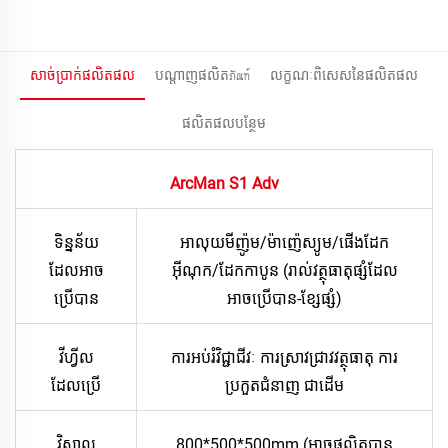
សាច់ប្រាក់ផលិតផល
បណ្តាញផលិតภัณฑ์
លក្ខណៈពិសេសនៃផលិតផល
ផលិតផល​បន្ថែម
ArcMan S1 Adv
ទិន្នន័យ
អាលុយមីញ៉ូម/ម៉ាញ៉េស្យូម/ផើងដែក
ដែលអាច
អ៊ីណុក/ដែកកាបូន (រាល់វត្ថុធាតុផ្សំដែល
ប្រើបាន
អាចប្រើបាន-ខ្សែផ្សំ)
វីហ្វីល
ការអប់រំវិជ្ជាជីវៈ ការស្រាវជ្រាវវត្ថុធាតុ ការ
ដែលប្រើ
ប្រកួតជំនាញ ជាដើម
វិសាល
800*500*500mm (អាចផលិតបាន