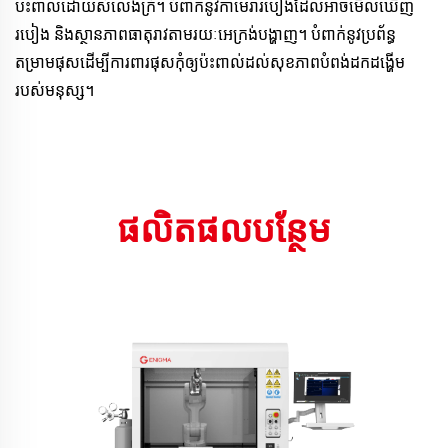
ប៉ះ​ពាល់​ដោយ​សំលេង​ក្រំ។ បំពាក់​នូវ​កាមេរ៉ា​របៀង​ដែល​អាច​មើល​ឃើញ​
របៀង និង​ស្ថានភាព​ធាតុ​រាវ​តាម​រយៈ​អេក្រង់​បង្ហាញ។ បំពាក់​នូវ​ប្រព័ន្ធ​
តម្រាម​ផុស​ដើម្បី​ការពារ​ផុស​កុំ​ឲ្យ​ប៉ះ​ពាល់​ដល់​សុខភាព​បំពង់​ដក​ដង្ហើម​
របស់​មនុស្ស​។ 
ផលិតផល​បន្ថែម