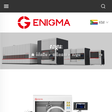
KM
សម្ភារៈ
ទំព័រដើម
>
ផលិតផល
>
សម្ភារៈ