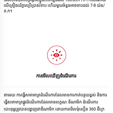
លើ​គ្រឿង​បរិក្ខារ​ប្រើ​ប្រាស់​ទាប ហើយ​មួយ​ចំនួន​អាច​ទាប​ដល់ 7-8 យ៉ន/
គ.ក។ 
ការមើលឃើញដំណើរការ 
តាម​រយៈ​ការ​ធ្វើ​សមាមាត្រ​ដំណើរការ​ដែល​មាន​ការ​កាត់​បន្ថយ​ខ្ពស់ និង​ការ​
ធ្វើ​សមាមាត្រ​ផ្លូវ​ដំណើរការ​ដែល​មាន​លក្ខណៈ​ឌីណាមិក ដំណើរការ​
បោះពុម្ព​ត្រូវ​បាន​បង្ហាញ​ជា​ឌីណាមិក ដោយ​ការ​មើល​មុំ​លឿន 360 ដឺក្រេ​