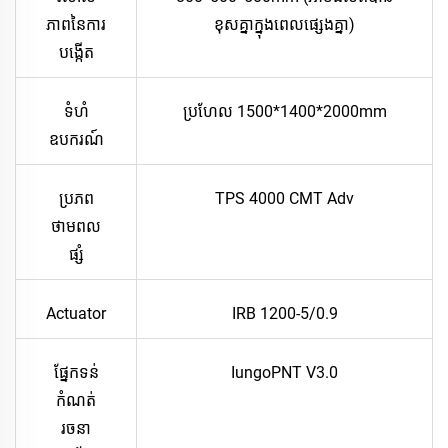
ភាពនៃការ
ខុសគ្នាក្នុងពេលផ្សេងគ្នា)
បង្កើត
ទំហំ
ប្រហែល 1500*1400*2000mm
ឧបករណ៍
ប្រភព
TPS 4000 CMT Adv
ថាមពល
ផ្សំ
Actuator
IRB 1200-5/0.9
ផ្នែកទន់
IungoPNT V3.0
កំណត់
រចនា