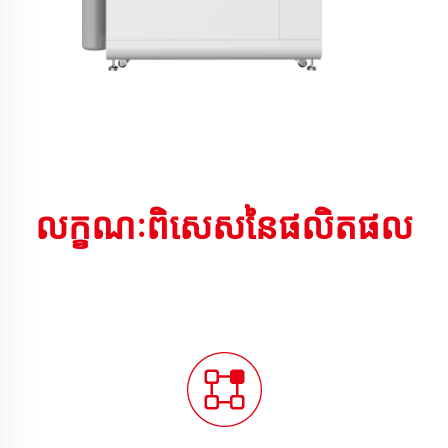
លក្ខណៈពិសេសនៃផលិតផល