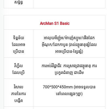
សម្ព័ន្ធ
ArcMan S1 Basic
ទិន្នន័យ
អាលុយមីញ៉ូម/ម៉ាញ៉េស្យូម/ផើងដែក
ដែលអាច
អ៊ីណុក/ដែកកាបូន (រាល់វត្ថុធាតុផ្សំដែល
ប្រើបាន
អាចប្រើបាន-ខ្សែផ្សំ)
វីហ្វីល
ការអប់រំវិជ្ជាជីវៈ ការស្រាវជ្រាវវត្ថុធាតុ ការ
ដែលប្រើ
ប្រកួតជំនាញ ជាដើម
វិសាល
700*500*450mm (អាចទទួលបាន
ភាពនៃការ
នៅពេលផ្សេងៗគ្នា)
បង្កើត