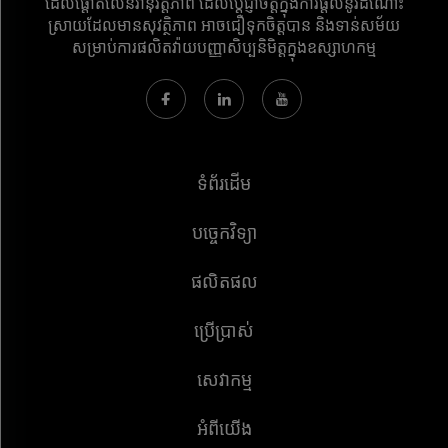
ដែលផ្តោតលើនវានុវត្តភាព ដែលប្តេជ្ញាចិត្តក្នុងការផ្តល់នូវដំណោះ
ស្រាយដែលមានសុវត្ថិភាព អាចជឿទុកចិត្តបាន និងទាន់សម័យ
សម្រាប់ការផលិតវ៉ាយបញ្ញាសិប្បនិមិត្តក្នុងឧស្សាហកម្ម
ទំព័រដើម
បច្ចេកវិទ្យា
ផលិតផល
ប្រើប្រាស់
សេវាកម្ម
អំពីយើង