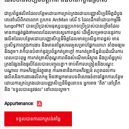
ជាប្រព័ន្ធផលិតដែលបន្ថែមដោយការគ្រប់គ្រងដោយបញ្ញាសិប្បនិមិត្តដំបូង
គេនៅលើពិភពលោក ប្រភេទ ArcMan ស៊េរី S ដែលដឹកនាំដោយកម្មវិធី
IungoPNT បានប្រើប្រាស់មនុស្សយន្តប្រភេទប្រើប្រាស់បានច្រើនដែល
មានការផ្គត់ផ្គង់ថាមពលដែលមានស្ថេរភាពខ្ពស់ ដើម្បីសម្រេចបាននូវការ
ផលិតដែលបន្ថែមដោយបញ្ញាសិប្បនិមិត្តដែលមានប្រសិទ្ធភាពខ្ពស់ មាន
ប្រសិទ្ធភាពក្នុងការងារ និងមានតម្លៃសមរម្យសម្រាប់ផ្នែកលោហៈទាំងមធ្យម
និងតូច។ វាក៏បានបំពាក់នូវប្រព័ន្ធកត់ត្រាក្តៅ ការកត់ត្រាទិន្នន័យដំណើរការ
ពេលបោះពុម្ព ការកត់ត្រាសីតុណ្ហភាពនិងសំណើមបរិស្ថាន និងប្រព័ន្ធគ្រប់
គ្រងផ្សែងនិងធូលីដែលបានបញ្ចូលគ្នា។ ចាប់ពីការបង្រៀននិងបណ្តុះ
បណ្តាល ការអភិវឌ្ឍន៍វត្ថុធាតុ ការរចនានិងការអភិវឌ្ឍន៍ រហូតដល់ការ
ផលិតនិងការងារផលិតកម្ម មិនថាអ្នកមានបទពិសោធន៍ខាងផ្នែកការបន្ថែម
ដោយការគ្រប់គ្រងដោយបញ្ញាសិប្បនិមិត្តនោះទេ អ្នកអាច "គិត" នៅព្រឹក
និង "ទទួលបាននូវផល" នៅពេលល្ងាច។
Appurtenance:
ទទួលបានការដកស្រង់តម្លៃ