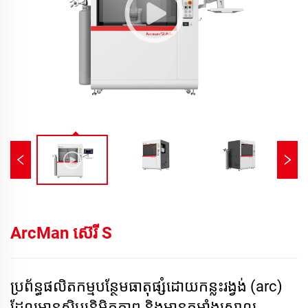
ArcMan ស៊េរី S
ប្រព័ន្ធផលិតកម្ម​បន្ថែម​ធាតុផ្សំ​ដោយ​កន្លះរង្វង់ (arc)
ដែល​មាន​សិប្បនិមិត្តភាព និង​មាន​កម្លាំង​ស្រាល