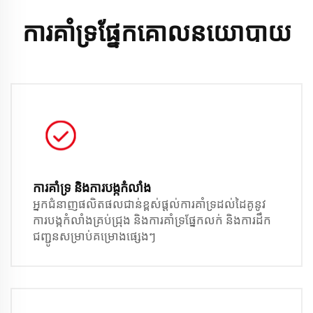
ការគាំទ្រផ្នែកគោលនយោបាយ
ការគាំទ្រ និងការបង្កកំលាំង
អ្នកជំនាញផលិតផលជាន់ខ្ពស់ផ្តល់ការគាំទ្រដល់ដៃគូនូវ
ការបង្កកំលាំងគ្រប់ជ្រុង និងការគាំទ្រផ្នែកលក់ និងការដឹក
ជញ្ជូនសម្រាប់គម្រោងផ្សេងៗ