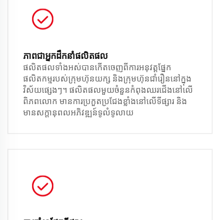
ភាពជាអ្នកដឹកនាំផលិតផល
ផលិតផលទាំងអស់បានកើតចេញពីការអនុវត្តផ្នែក
ផលិតកម្មរបស់ក្រុមហ៊ុនយក្ស និងក្រុមហ៊ុនជាំរឿននៅក្នុង
វិស័យផ្សេងៗ។ ផលិតផលមួយចំនួនកំពុងឈរជើងនៅលើ
ពិភពលោក មានការប្រកួតប្រជែងខ្លាំងនៅលើទីផ្សារ និង
មានសក្តានុពលអភិវឌ្ឍន៍ទូលំទូលាយ