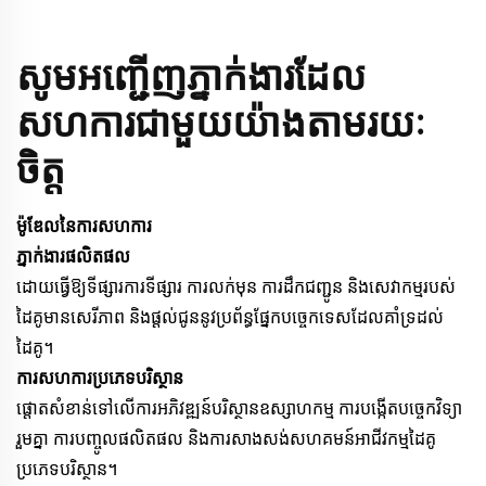
សូមអញ្ជើញភ្នាក់ងារដែល
សហការជាមួយយ៉ាងតាមរយៈ
ចិត្ត
ម៉ូឌែលនៃការសហការ
ភ្នាក់ងារផលិតផល
ដោយធ្វើឱ្យទីផ្សារការទីផ្សារ ការលក់មុន​ ការដឹកជញ្ជូន និងសេវាកម្មរបស់
ដៃគូមានសេរីភាព និងផ្តល់ជូននូវប្រព័ន្ធផ្នែកបច្ចេកទេសដែលគាំទ្រដល់
ដៃគូ។
ការសហការប្រភេទបរិស្ថាន
ផ្តោតសំខាន់ទៅលើការអភិវឌ្ឍន៍បរិស្ថានឧស្សាហកម្ម ការបង្កើតបច្ចេកវិទ្យា
រួមគ្នា ការបញ្ចូលផលិតផល និងការសាងសង់សហគមន៍អាជីវកម្មដៃគូ
ប្រភេទបរិស្ថាន។