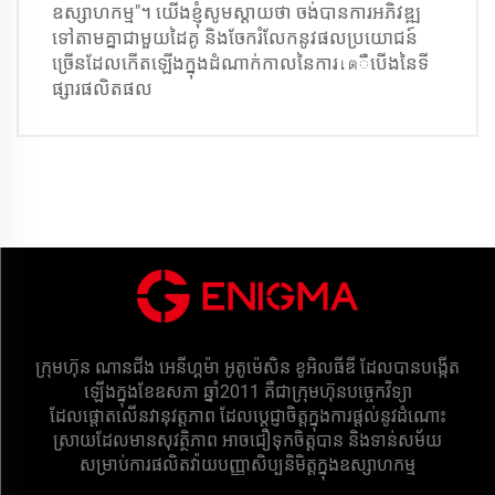
ឧស្សាហកម្ម"។ យើងខ្ញុំសូមស្តាយថា ចង់បានការអភិវឌ្ឍ
ទៅតាមគ្នាជាមួយដៃគូ និងចែករំលែកនូវផលប្រយោជន៍
ច្រើនដែលកើតឡើងក្នុងដំណាក់កាលនៃការเตឺបើងនៃទី
ផ្សារផលិតផល
ក្រុមហ៊ុន ណានជីង អេនីហ្គម៉ា អូតូម៉េសិន ខូអិលធីឌី ដែលបានបង្កើត
ឡើងក្នុងខែឧសភា ឆ្នាំ2011 គឺជាក្រុមហ៊ុនបច្ចេកវិទ្យា
ដែលផ្តោតលើនវានុវត្តភាព ដែលប្តេជ្ញាចិត្តក្នុងការផ្តល់នូវដំណោះ
ស្រាយដែលមានសុវត្ថិភាព អាចជឿទុកចិត្តបាន និងទាន់សម័យ
សម្រាប់ការផលិតវ៉ាយបញ្ញាសិប្បនិមិត្តក្នុងឧស្សាហកម្ម