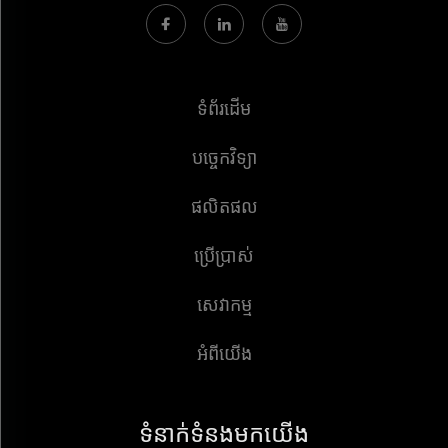
ទំព័រដើម
បច្ចេកវិទ្យា
ផលិតផល
ប្រើប្រាស់
សេវាកម្ម
អំពីយើង
ទំនាក់ទំនងមកយើង