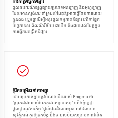
ការគាំទ្រផ្នែកទីផ្សារ
ផ្តល់ឧបករណ៍ផ្សព្វផ្សាយប្រភេទអនឡាញ និងអុហ្វឡាញ
ដែលមានស្តង់ដារ គាំទ្រដល់ដៃគូឱ្យអាចធ្វើផែនការដោយ
ខ្លួនឯង ឬរួមគ្នាដើម្បីអនុវត្តសកម្មភាពទីផ្សារ វេទិកាផ្នែក
បច្ចេកទេស ពិពរណ៍វិស័យ ជាដើម និងជួយដល់ដៃគូក្នុង
ការធ្វើការពង្រីកទីផ្សារ
កុំរីកចម្រើនទៅតាមគ្នា
ដោយប្រកាន់ខ្ជាប់នូវបំណងដើមរបស់ Enigma ថា
"ប្រាកដជាអាចបំបែកកូដឧស្សាហកម្ម" យើងខ្ញុំប្តេជ្ញា
ផ្តល់ជូននូវភារកិច្ច "ផ្តល់ជូនដំណោះស្រាយដែលមាន
សុវត្ថិភាព គួរឱ្យទុកចិត្ត និងទាន់សម័យសម្រាប់ការផលិត