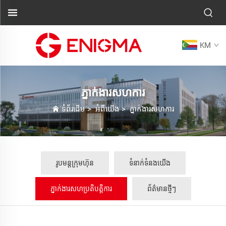
KM
ភ្នាក់ងារសហការ
ទំព័រដើម
>
អំពីយើង
>
ភ្នាក់ងារសហការ
រូបមន្តក្រុមហ៊ុន
ទំនាក់ទំនងយើង
ភ្នាក់ងារសហប្រតិបត្តិការ
ព័ត៌មានថ្មីៗ