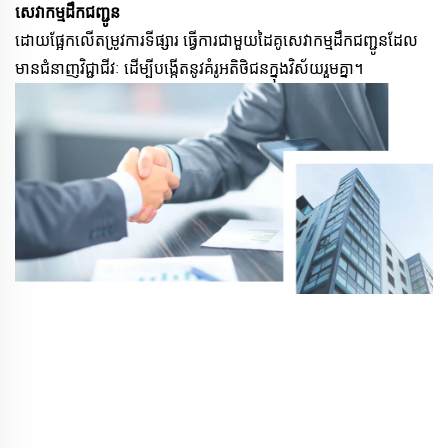
សេវាកម្មដឹកជញ្ជូន
ដោយផ្អែកលើតម្រូវការទីផ្សារ ធ្វើការជាមួយដៃគូសេវាកម្មដឹកជញ្ជូនដែល
មានជំនាញវិជ្ជាជីវៈ ដើម្បីបង្កើតនូវគំរូអតិថិជនក្នុងវិស័យរួមគ្នា។