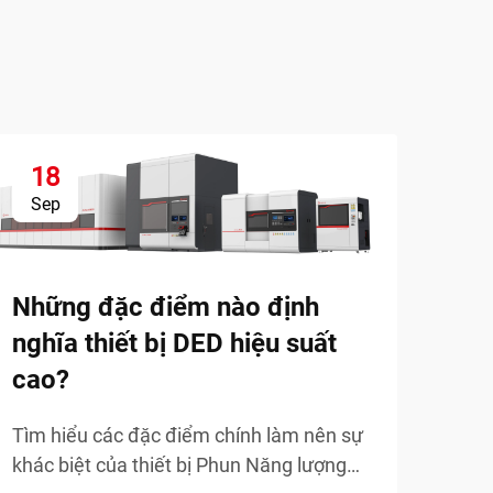
18
1
Sep
Se
Những đặc điểm nào định
In 
nghĩa thiết bị DED hiệu suất
việ
cao?
Khám
ngàn
Tìm hiểu các đặc điểm chính làm nên sự
nhan
khác biệt của thiết bị Phun Năng lượng
Xem
các 