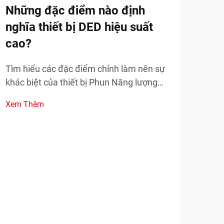
Những đặc điểm nào định
In 
nghĩa thiết bị DED hiệu suất
việ
cao?
Khám
ngàn
Tìm hiểu các đặc điểm chính làm nên sự
nhan
khác biệt của thiết bị Phun Năng lượng
Xem
các 
Định hướng (DED) hiệu suất cao trong các
Xem Thêm
thực
ứng dụng công nghiệp. Tìm hiểu về độ
chính xác, công suất và khả năng mở
rộng.