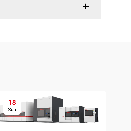
18
1
Sep
Se