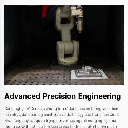
Advanced Precision Engineering
Công nghệ LW Ded của chúng tôi sử dụng các hệ thống laser tiên
tiến nhất, đảm bảo độ chính xác và độ tin cậy cao trong sản xuất.
Khả năng này rất quan trọng đối với các ngành công nghiệp mà
thông số kỹ thuật của linh kiện là yếu tố then chốt, cho phép sản