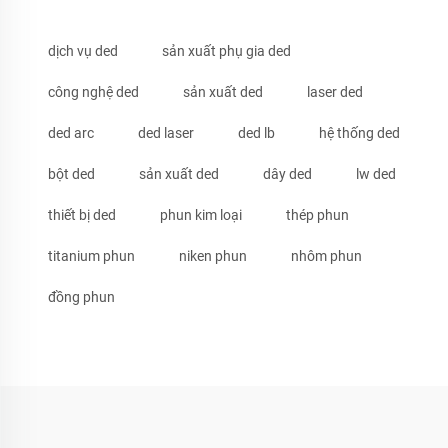
dịch vụ ded
sản xuất phụ gia ded
công nghệ ded
sản xuất ded
laser ded
ded arc
ded laser
ded lb
hệ thống ded
bột ded
sản xuất ded
dây ded
lw ded
thiết bị ded
phun kim loại
thép phun
titanium phun
niken phun
nhôm phun
đồng phun