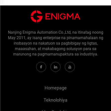
Nanjing Enigma Automation Co.,Ltd, na itinatag noong
May 2011, ay isang enterprise na pinamamahalaan ng
inobasyon na nakatuon sa pagbibigay ng ligtas,
maaasahan, at makabagong solusyon para sa
marunong na pagmamanupaktura sa industriya.
Homepage
Teknolohiya