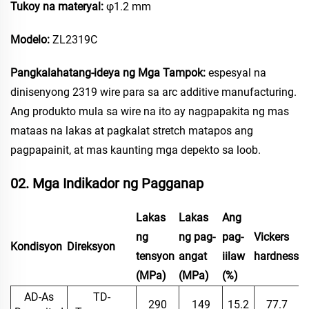
Tukoy na materyal:
φ1.2 mm
Modelo:
ZL2319C
Pangkalahatang-ideya ng Mga Tampok:
espesyal na
dinisenyong 2319 wire para sa arc additive manufacturing.
Ang produkto mula sa wire na ito ay nagpapakita ng mas
mataas na lakas at pagkalat stretch matapos ang
pagpapainit, at mas kaunting mga depekto sa loob.
02. Mga Indikador ng Pagganap
Lakas
Lakas
Ang
ng
ng pag-
pag-
Vickers
Kondisyon
Direksyon
tensyon
angat
iilaw
hardness
(MPa)
(MPa)
(%)
AD-As
TD-
290
149
15.2
77.7