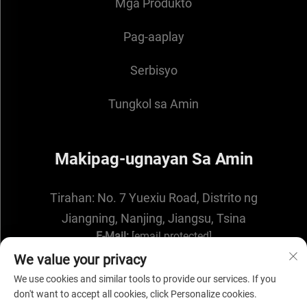
Mga Produkto
Pag-aaplay
Serbisyo
Tungkol sa Amin
Makipag-ugnayan Sa Amin
Tirahan:
No. 7 Yuexiu Road, Distrito ng
Jiangning, Nanjing, Jiangsu, Tsina
E-Mail:
[email protected]
We value your privacy
We use cookies and similar tools to provide our services. If you
don't want to accept all cookies, click Personalize cookies.