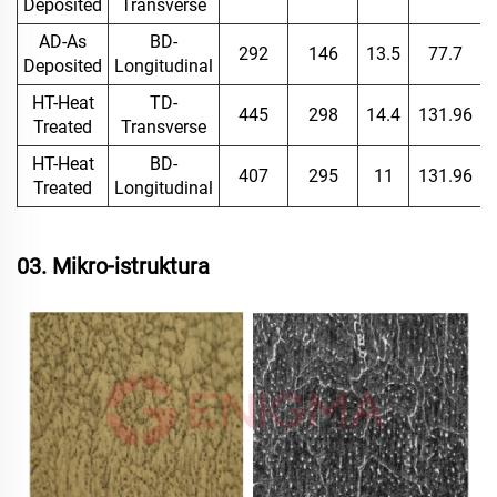
Deposited
Transverse
AD-As
BD-
292
146
13.5
77.7
Deposited
Longitudinal
HT-Heat
TD-
445
298
14.4
131.96
Treated
Transverse
HT-Heat
BD-
407
295
11
131.96
Treated
Longitudinal
03. Mikro-istruktura