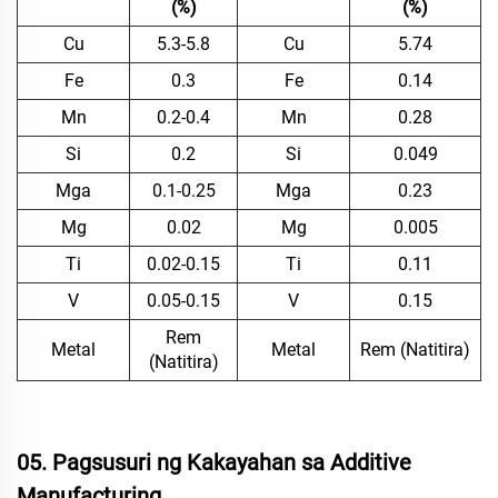
(%)
(%)
Cu
5.3-5.8
Cu
5.74
Fe
0.3
Fe
0.14
Mn
0.2-0.4
Mn
0.28
Si
0.2
Si
0.049
Mga
0.1-0.25
Mga
0.23
Mg
0.02
Mg
0.005
Ti
0.02-0.15
Ti
0.11
V
0.05-0.15
V
0.15
Rem
Metal
Metal
Rem (Natitira)
(Natitira)
05. Pagsusuri ng Kakayahan sa Additive
Manufacturing