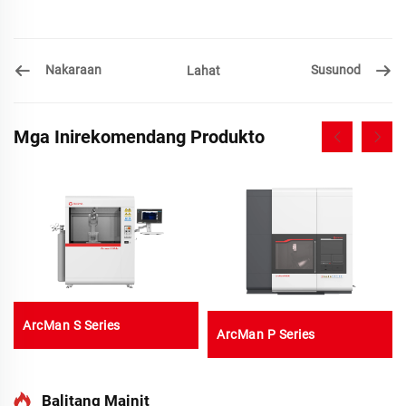
Nakaraan
Susunod
Lahat
Mga Inirekomendang Produkto
ArcMan S Series
ArcMan P Series
Balitang Mainit