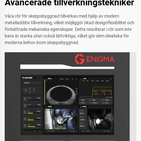
Avancerade tillverkningstekniker
Våra rör för skeppsbyggnad tillverkas med hjälp av modern
metalladditiv tillverkning, vilket möjliggör ökad designflexibilitet och
förbättrade mekaniska egenskaper. Detta resulterar i rör som inte
bara är starka utan också lättviktiga, vilket gör dem idealiska för
moderna behov inom skeppsbyggnad.