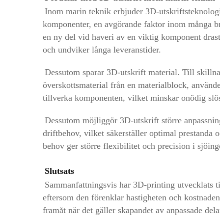
Inom marin teknik erbjuder 3D-utskriftsteknologi
komponenter, en avgörande faktor inom många bra
en ny del vid haveri av en viktig komponent drastisk
och undviker långa leveranstider.
Dessutom sparar 3D-utskrift material. Till skillna
överskottsmaterial från en materialblock, använde
tillverka komponenten, vilket minskar onödig slö
Dessutom möjliggör 3D-utskrift större anpassnin
driftbehov, vilket säkerställer optimal prestanda 
behov ger större flexibilitet och precision i sjöin
Slutsats
Sammanfattningsvis har 3D-printing utvecklats til
eftersom den förenklar hastigheten och kostnaden 
framåt när det gäller skapandet av anpassade del