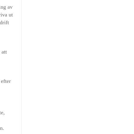
ing av
iva ut
drift
 att
 efter
te,
n.