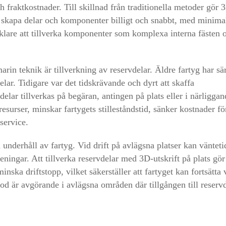
 fraktkostnader. Till skillnad från traditionella metoder gör 
t skapa delar och komponenter billigt och snabbt, med minimal
klare att tillverka komponenter som komplexa interna fästen 
in teknik är tillverkning av reservdelar. Äldre fartyg har sär
delar. Tidigare var det tidskrävande och dyrt att skaffa
elar tillverkas på begäran, antingen på plats eller i närliggan
surser, minskar fartygets stilleståndstid, sänker kostnader fö
sservice.
 underhåll av fartyg. Vid drift på avlägsna platser kan vänteti
ningar. Att tillverka reservdelar med 3D-utskrift på plats gör
ska driftstopp, vilket säkerställer att fartyget kan fortsätta 
tod är avgörande i avlägsna områden där tillgången till reserv