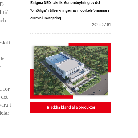
Enigma DED-teknik: Genombrytning av det
3D-
"omöjliga" i tillverkningen av mobiltelefonramar i
 tid
aluminiumlegering.
och
2025-07-01
skilt
de
r
d för
 det
vara i
Bläddra bland alla produkter
delar