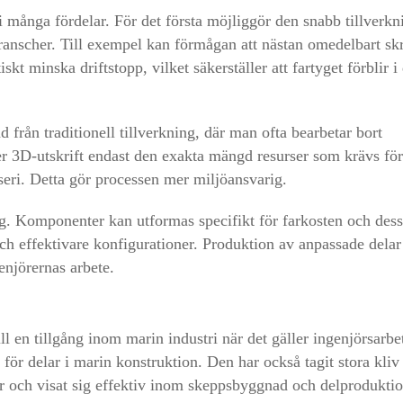
 många fördelar. För det första möjliggör den snabb tillverkn
nscher. Till exempel kan förmågan att nästan omedelbart skr
t minska driftstopp, vilket säkerställer att fartyget förblir i 
d från traditionell tillverkning, där man ofta bearbetar bort
r 3D-utskrift endast den exakta mängd resurser som krävs för
seri. Detta gör processen mer miljöansvarig.
g. Komponenter kan utformas specifikt för farkosten och dess
och effektivare konfigurationer. Produktion av anpassade delar
genjörernas arbete.
l en tillgång inom marin industri när det gäller ingenjörsarbe
för delar i marin konstruktion. Den har också tagit stora kliv
ar och visat sig effektiv inom skeppsbyggnad och delproduktio