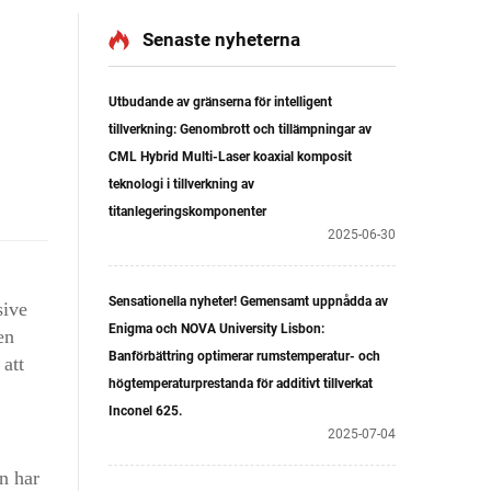
Senaste nyheterna
Utbudande av gränserna för intelligent
tillverkning: Genombrott och tillämpningar av
CML Hybrid Multi-Laser koaxial komposit
teknologi i tillverkning av
titanlegeringskomponenter
2025-06-30
Sensationella nyheter! Gemensamt uppnådda av
sive
Enigma och NOVA University Lisbon:
en
Banförbättring optimerar rumstemperatur- och
 att
högtemperaturprestanda för additivt tillverkat
Inconel 625.
2025-07-04
n har