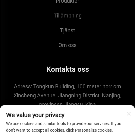
Produkter
Tillämpning
Tjänst
Om oss
Kontakta oss
Adress:
Tongkun Building, 100 meter norr om
Xincheng Avenue, Jiangning District, Nanjing,
provinsen Jiangsu, Kina
E-post:
[email protected]
We value your privacy
We use cookies and similar tools to provide our services. If you
don't want to accept all cookies, click Personalize cookies.