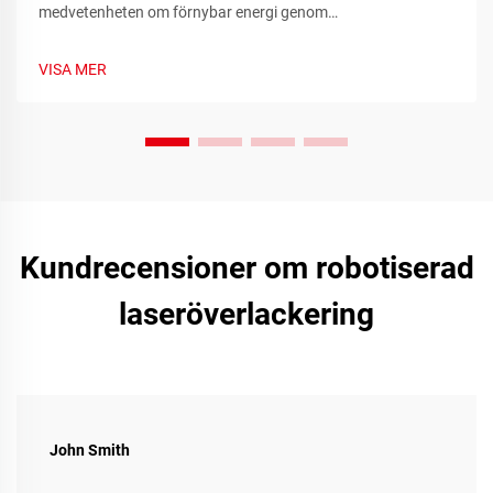
medvetenheten om förnybar energi genom
realtidsmätvärden för hållbarhet och samhällsengagemang.
Läs mer idag.
VISA MER
Kundrecensioner om robotiserad
laseröverlackering
John Smith