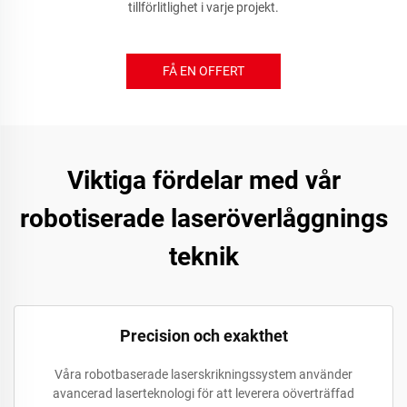
tillförlitlighet i varje projekt.
FÅ EN OFFERT
Viktiga fördelar med vår
robotiserade laseröverlåggnings
teknik
Precision och exakthet
Våra robotbaserade laserskrikningssystem använder
avancerad laserteknologi för att leverera oöverträffad