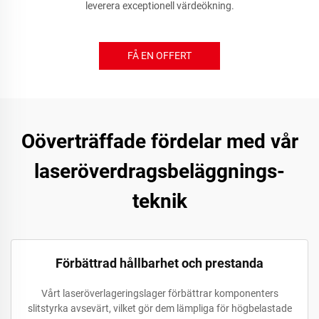
leverera exceptionell värdeökning.
FÅ EN OFFERT
Oöverträffade fördelar med vår
laseröverdragsbeläggnings-
teknik
Förbättrad hållbarhet och prestanda
Vårt laseröverlageringslager förbättrar komponenters
slitstyrka avsevärt, vilket gör dem lämpliga för högbelastade