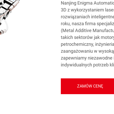
Nanjing Enigma Automation
3D z wykorzystaniem laser
rozwiązaniach inteligentn
roku, nasza firma specjali
(Metal Additive Manufactu
takich sektorów jak motor
petrochemiczny, inżynieri
zaangażowaniu w wysoką j
zapewniamy niezawodne i
indywidualnych potrzeb kl
ZAMÓW CENĘ