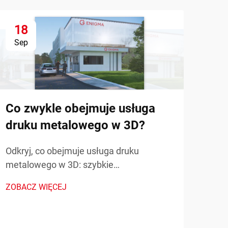
18
1
Sep
Se
Jak
no
Co zwykle obejmuje usługa
sta
druku metalowego w 3D?
Odkr
Odkryj, co obejmuje usługa druku
wspó
metalowego w 3D: szybkie
przy
prototypowanie, części zamienne na
ZOBA
ZOBACZ WIĘCEJ
obni
żądanie oraz produkcja złożonych
złoż
komponentów. Zmniejsz przestoje i
zast
koszty — dowiedz się więcej.